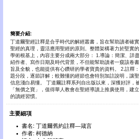
簡要介紹:
丁道爾聖經註釋是合乎時代的解經叢書，旨在幫助讀者確
聖經的真理，靈活應用聖經的原則。整體架構著力於堅實
學術根基上，內容主要分成兩大部分： 1.導論：簡潔、詳
紹作者、寫作日期及時代背景，不但能幫助讀者一窺該卷
旨及全貌，也能提供有心鑽研的學者寶貴的資料。 2.註釋
題分段，逐節詳解；較難懂的經節也會特別加註說明，讓
信息淺白易懂。 丁道爾註釋系列自出版以來，深獲好評，
「無價之寶」，值得華人教會在聖經導讀上推廣使用，建
的讀經習慣。
主要細項
書名: 丁道爾舊約註釋—箴言
作者: 柯德納