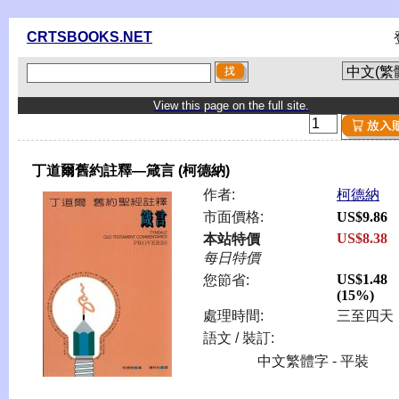
CRTSBOOKS.NET
View this page on the full site.
丁道爾舊約註釋—箴言 (柯德納)
作者:
柯德納
市面價格:
US$9.86
US$8.38
本站特價
每日特價
US$1.48
您節省:
(15%)
處理時間:
三至四天
語文 / 裝訂:
中文繁體字 - 平裝