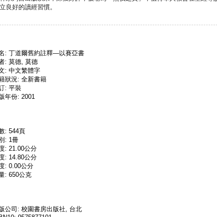
立良好的讀經習慣。
名: 丁道爾舊約註釋—以賽亞書
者: 莫德, 莫德
文: 中文繁體字
籍狀況: 全新書籍
訂: 平裝
版年份: 2001
數: 544頁
別: 1冊
度: 21.00公分
度: 14.80公分
度: 0.00公分
量: 650公克
版公司: 校園書房出版社, 台北