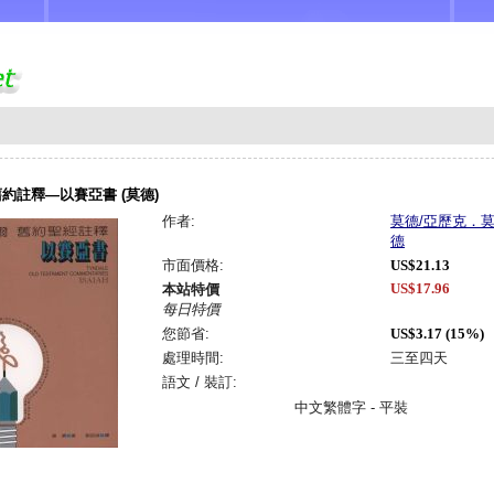
約註釋—以賽亞書 (莫德)
作者:
莫德/亞歷克．
德
市面價格:
US$21.13
US$17.96
本站特價
每日特價
您節省:
US$3.17 (15%)
處理時間:
三至四天
語文 / 裝訂:
中文繁體字 - 平裝