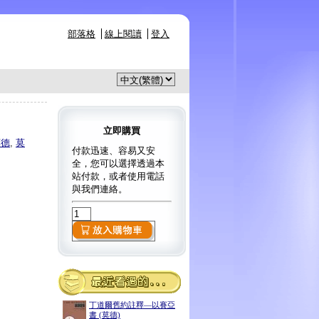
部落格
線上閱讀
登入
立即購買
莫德
,
莫
付款迅速、容易又安
全，您可以選擇透過本
站付款，或者使用電話
與我們連絡。
丁道爾舊約註釋—以賽亞
書 (莫德)