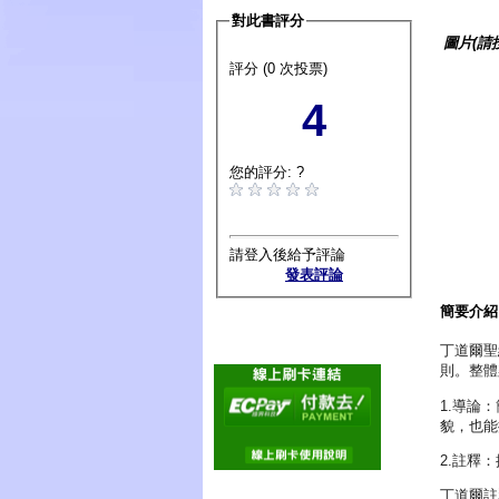
對此書評分
圖片(請
評分 (0 次投票)
4
您的評分: ?
請登入後給予評論
發表評論
簡要介紹
丁道爾聖
則。整體
1.導論
貌，也能
2.註釋
丁道爾註