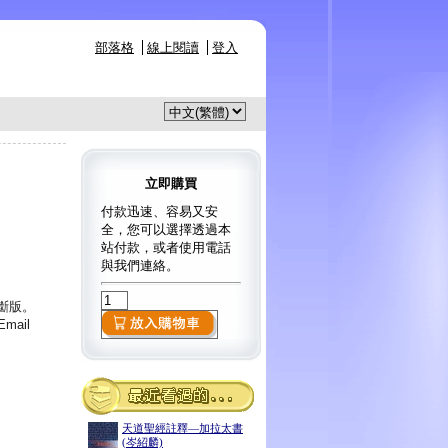
部落格
線上閱讀
登入
立即購買
付款迅速、容易又安
全，您可以選擇透過本
站付款，或者使用電話
與我們連絡。
已斷版。
ail
天道聖經註釋—加拉太書
(岑紹麟)