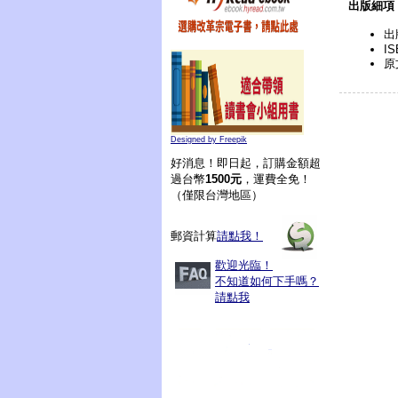
出版細項
出
IS
原
Designed by Freepik
好消息！即日起，訂購金額超
過台幣
1500元
，運費全免！
（僅限台灣地區）
郵資計算
請點我！
歡迎光臨！
不知道如何下手嗎？
請點我