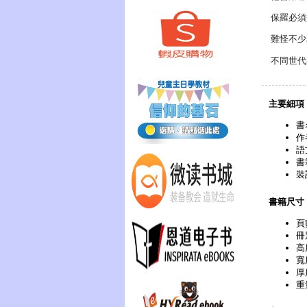
保羅必須
難怪不少
不同世代
主要細項
書
作
語
書
裝
書籍尺寸
頁
冊
高
寬
厚
重