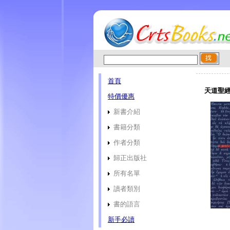
首頁
天道聖經
特價優惠
新書介紹
書籍分類
作者分類
歸正出版社
所有名單
讀者類別
書的語言
新手必讀