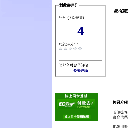
對此書評分
圖片(請
評分 (0 次投票)
4
您的評分: ?
請登入後給予評論
發表評論
簡要介紹
若使徒保
會寫信嗎
他會用哪