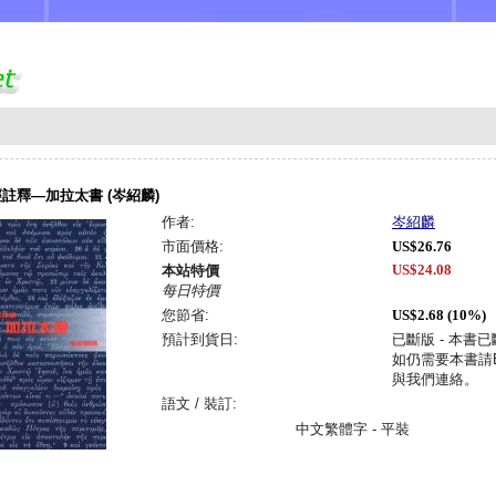
註釋—加拉太書 (岑紹麟)
作者:
岑紹麟
市面價格:
US$26.76
US$24.08
本站特價
每日特價
您節省:
US$2.68 (10%)
預計到貨日:
已斷版 - 本書
如仍需要本書請Em
與我們連絡。
語文 / 裝訂:
中文繁體字 - 平裝