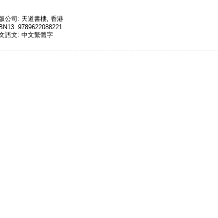
版公司: 天道書樓, 香港
BN13: 9789622088221
文語文: 中文繁體字