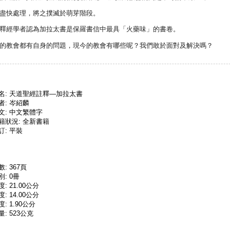
盡快處理，將之撲滅於萌芽階段。
釋經學者認為加拉太書是保羅書信中最具「火藥味」的書卷。
的教會都有自身的問題，現今的教會有哪些呢？我們敢於面對及解決嗎？
名: 天道聖經註釋—加拉太書
者: 岑紹麟
文: 中文繁體字
籍狀況: 全新書籍
訂: 平裝
數: 367頁
別: 0冊
度: 21.00公分
度: 14.00公分
度: 1.90公分
量: 523公克