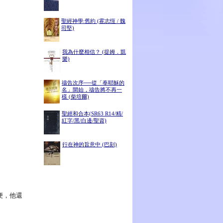
聖經神學:舊約 (霍志恆 / 魏
司堅)
我為什麼相信？ (提姆．凱
樂)
禱告次序──從「奉耶穌的
名」開始，禱告將不再一
樣 (柴培爾)
聖經和合本(SR63 R14/精/
紅字/黑/白邊/聖資)
行在神的旨意中 (巴刻)
便，他還