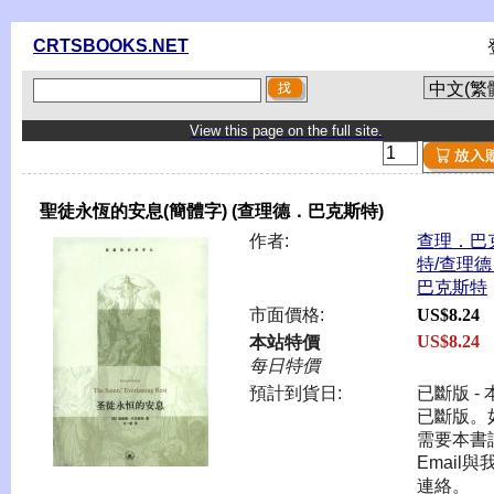
CRTSBOOKS.NET
View this page on the full site.
聖徒永恆的安息(簡體字) (查理德．巴克斯特)
作者:
查理．巴
特/查理德
巴克斯特
市面價格:
US$8.24
US$8.24
本站特價
每日特價
預計到貨日:
已斷版 - 
已斷版。
需要本書
Email與
連絡。