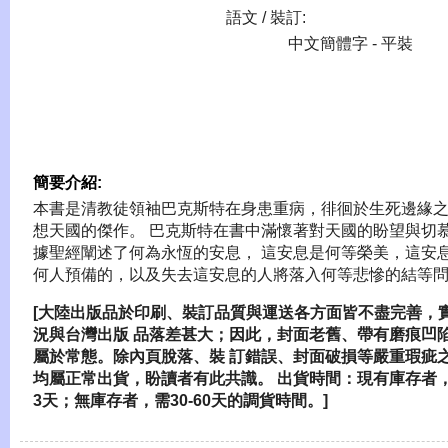
語文 / 裝訂:
中文簡體字 - 平裝
簡要介紹:
本書是清教徒領袖巴克斯特在身患重病，徘徊於生死邊緣
想天國的傑作。 巴克斯特在書中滿懷著對天國的盼望與切
據聖經闡述了何為永恆的安息， 這安息是何等榮美，這安
何人預備的，以及失去這安息的人將落入何等悲慘的結等
[大陸出版品於印刷、裝訂品質與運送各方面皆不盡完善，
況與台灣出版 品落差甚大；因此，封面老舊、帶有磨痕凹
屬於常態。除內頁脫落、裝 訂錯誤、封面破損等嚴重瑕疵
均屬正常出貨，盼讀者有此共識。 出貨時間：現有庫存者，
3天；無庫存者，需30-60天的調貨時間。]