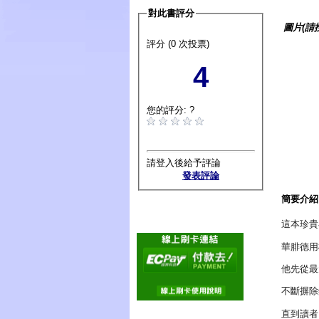
對此書評分
圖片(請
評分 (0 次投票)
4
您的評分: ?
請登入後給予評論
發表評論
簡要介紹
這本珍貴
華腓德用
他先從最
不斷摒除
直到讀者