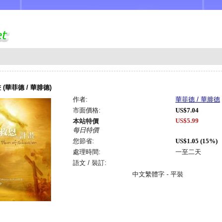
(華菲德 / 華腓德)
作者:
華菲德 / 華腓德
市面價格:
US$7.04
US$5.99
本站特價
每日特價
您節省:
US$1.05 (15%)
處理時間:
一至二天
語文 / 裝訂:
中文繁體字 - 平裝