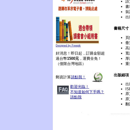
語
書
裝
出
書籍尺寸
頁
冊
Designed by Freepik
高
寬
好消息！即日起，訂購金額超
厚
過台幣
1500元
，運費全免！
重
（僅限台灣地區）
出版細項
郵資計算
請點我！
出
歡迎光臨！
IS
不知道如何下手嗎？
原文
請點我
原
翻