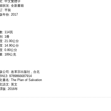
文: 中文繁體字
籍狀況: 全新書籍
訂: 平裝
版年份: 2017
數: 114頁
別: 1冊
度: 21.00公分
度: 14.90公分
度: 0.80公分
量: 189公克
版公司: 改革宗出版社 , 台北
BN13: 9789866687914
書名: The Plan of Salvation
文語文: 英文
譯版: 2016年