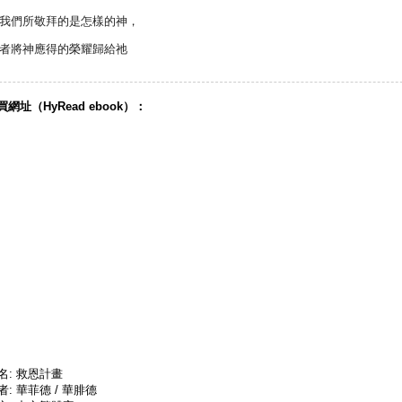
我們所敬拜的是怎樣的神，
者將神應得的榮耀歸給祂
網址（HyRead ebook）：
名: 救恩計畫
者: 華菲德 / 華腓德