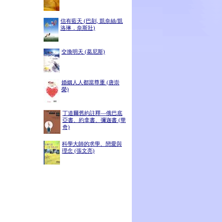
信有藍天 (巴刻, 凱奈絲/凱
洛琳．奈斯壯)
交換明天 (葛尼斯)
婚姻人人都當尊重 (唐崇
榮)
丁道爾舊約註釋—俄巴底
亞書、約拿書、彌迦書 (華
奇)
科學大師的求學、戀愛與
理念 (張文亮)