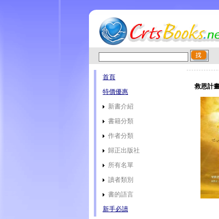
首頁
救恩計畫 
特價優惠
新書介紹
書籍分類
作者分類
歸正出版社
所有名單
讀者類別
書的語言
新手必讀