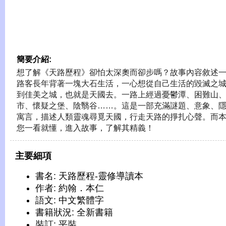
簡要介紹:
想了解《天路歷程》卻怕太深奧而卻步嗎？故事內容敘述
路客長年背著一塊大石生活，一心想從自己生活的毀滅之
到佳美之城，也就是天國去。一路上經過憂鬱潭、困難山
市、懷疑之堡、陰翳谷……。這是一部充滿謎題、意象、
寓言，描述人類靈魂尋覓天國，行走天路的掙扎心聲。而
您一看就懂，進入故事，了解其精義！
主要細項
書名: 天路歷程-靈修導讀本
作者: 約翰．本仁
語文: 中文繁體字
書籍狀況: 全新書籍
裝訂: 平裝