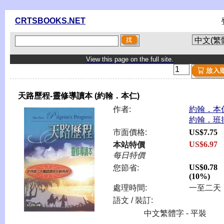
CRTSBOOKS.NET
View this page on the full site.
天路歷程-靈修導讀本 (約翰．本仁)
作者:
約翰．本仁
約翰．班
市面價格:
US$7.75
US$6.97
本站特價
每日特價
US$0.78
您節省:
(10%)
處理時間:
一至二天
語文 / 裝訂:
中文繁體字 - 平裝