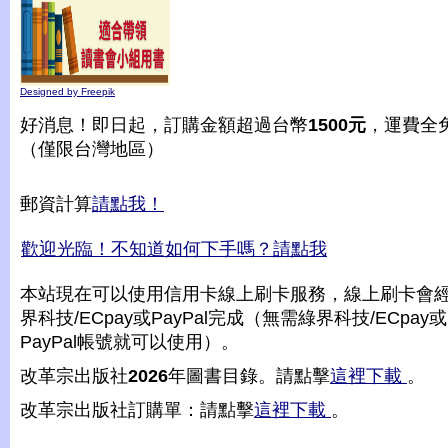
Designed by Freepik
好消息！即日起，訂購金額超過台幣
1500元
，運費全
（僅限台灣地區）
郵資計算
請點我！
歡迎光臨！不知道如何下手嗎？請點我
本站現在可以使用信用卡線上刷卡服務，線上刷卡會
界科技/ECpay或PayPal完成（無需綠界科技/ECpay或
PayPal帳號就可以使用）。
改革宗出版社
2026
年圖書目錄。請點擊
這裡下載
。
改革宗出版社訂購單：請點擊
這裡下載
。