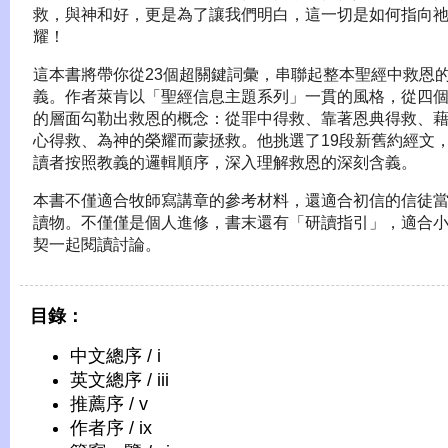
救，與神和好，更是為了讓我們明白，這一切是如何指向
耀！
這本書將帶你從23個超關鍵詞彙，串聯起整本聖經中救恩
義。作者萊肯以「聖經信息主題系列」一貫的風格，從四
的層面勾勒出救恩的概念：從罪中得救、靠著恩典得救、
心得救、為神的榮耀而蒙拯救。他挑選了19段新舊約經文
讀者按照教義的邏輯順序，深入理解救恩的深刻含義。
本書不僅適合牧師寫講章的參考材料，還適合初信的信徒
讀物。不僅僅是個人進修，書末還有「研讀指引」，適合
契一起閱讀討論。
目錄：
中文總序 / i
英文總序 / iii
推薦序 / v
作者序 / ix