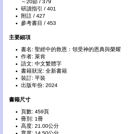
～20節 / 379
研讀指引 / 401
附註 / 427
參考書目 / 453
主要細項
書名: 聖經中的救恩：領受神的恩典與榮耀
作者: 萊肯
語文: 中文繁體字
書籍狀況: 全新書籍
裝訂: 平裝
出版年份: 2024
書籍尺寸
頁數: 459頁
冊別: 1冊
高度: 21.00公分
寬度: 14.50公分