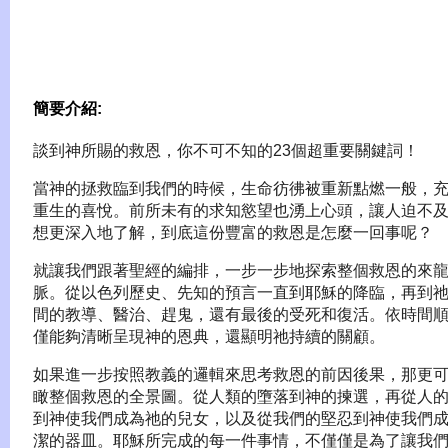
簡要介紹:
談到神所賜的救恩，你不可不知的23個超重要關鍵詞！
當神的拯救臨到我們的時候，生命彷彿被重新點燃一般，
重生的喜悅。前所未有的求知慾望也湧上心頭，讓人迫不
想更深入地了解，到底這份豐富的救恩是怎麼一回事呢？
就讓我們跟著聖經的編排，一步一步地探索整個救恩的來
脈。從以色列歷史、先知的預言一直到耶穌的降臨，再到
間的教導、醫治、趕鬼，還有最後的受死和復活。依時間
僅能夠清晰呈現神的恩典，還顯明祂持續的關顧。
如果進一步按照教義的邏輯來思考救恩的前因後果，那更
瞰整個救恩的全景圖。從人類的墮落到神的揀選，再從人
到神使我們成為祂的兒女，以及從我們的堅忍到神使我們
潔的器皿。耶穌所完成的每一件事情，不僅僅是為了讓我