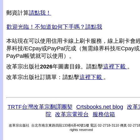
郵資計算
請點我！
歡迎光臨！不知道如何下手嗎？請點我
本站現在可以使用信用卡線上刷卡服務，線上刷卡會
界科技/ECpay或PayPal完成（無需綠界科技/ECpay或
PayPal帳號就可以使用）。
改革宗出版社
2026
年圖書目錄。請點擊
這裡下載
。
改革宗出版社訂購單：請點擊
這裡下載
。
TRTF台灣改革宗翻譯團契
Crtsbooks.net blog
改革
院
改革宗電視台
服務信箱
改革宗出版社 台北市南京東路四段133巷6弄40號1樓 電話 02-2718-3110 傳真 02-2718-31
rights reserved