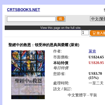
CRTSBOOKS.NET
View this page on the full site.
聖經中的救恩：領受神的恩典與榮耀 (萊肯)
作者:
萊肯
市面價格:
US$24.65
US$20.95
本站特價
每日特價
US$3.70
您節省:
(15%)
處理時間:
一至二天
語文 / 裝訂:
中文繁體字 - 平裝