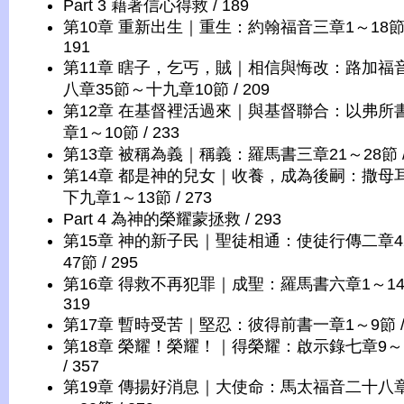
Part 3 藉著信心得救 / 189
第10章 重新出生｜重生：約翰福音三章1～18節 
191
第11章 瞎子，乞丐，賊｜相信與悔改：路加福
八章35節～十九章10節 / 209
第12章 在基督裡活過來｜與基督聯合：以弗所
章1～10節 / 233
第13章 被稱為義｜稱義：羅馬書三章21～28節 / 
第14章 都是神的兒女｜收養，成為後嗣：撒母
下九章1～13節 / 273
Part 4 為神的榮耀蒙拯救 / 293
第15章 神的新子民｜聖徒相通：使徒行傳二章4
47節 / 295
第16章 得救不再犯罪｜成聖：羅馬書六章1～14節
319
第17章 暫時受苦｜堅忍：彼得前書一章1～9節 / 
第18章 榮耀！榮耀！｜得榮耀：啟示錄七章9～
/ 357
第19章 傳揚好消息｜大使命：馬太福音二十八章