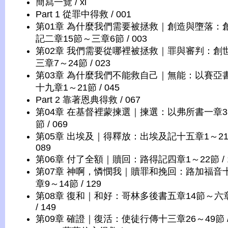
簡寫一覽 / xi
Part 1 從罪中得救 / 001
第01章 為什麼我們需要被拯救｜創造與墮落：
記二章15節～三章6節 / 003
第02章 我們需要從哪裡被拯救｜罪與審判：創
三章7～24節 / 023
第03章 為什麼我們不能救自己｜無能：以賽亞
十九章1～21節 / 045
Part 2 靠著恩典得救 / 067
第04章 在基督裡蒙揀選｜揀選：以弗所書一章3
節 / 069
第05章 出埃及｜得釋放：出埃及記十五章1～21節
089
第06章 付了全額｜贖回：路得記四章1～22節 / 1
第07章 神啊，憐憫我｜贖罪和挽回：路加福音
章9～14節 / 129
第08章 復和｜和好：哥林多後書五章14節～六
/ 149
第09章 確證｜復活：使徒行傳十三章26～49節 / 