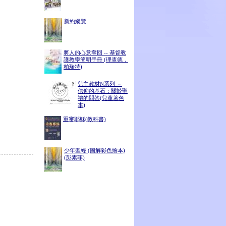
新約縱覽
將人的心意奪回 -- 基督教
護教學簡明手冊 (理查德．
柏瑞特)
兒主教材N系列 －
信仰的基石：關於聖
禮的問答(兒童著色
本)
重審耶穌(教科書)
少年聖經 (圖解彩色繪本)
(彭素菲)