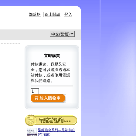
部落格
線上閱讀
登入
立即購買
付款迅速、容易又安
全，您可以選擇透過本
站付款，或者使用電話
與我們連絡。
聖經信息系列—尼希米記
(布瑞蒙)