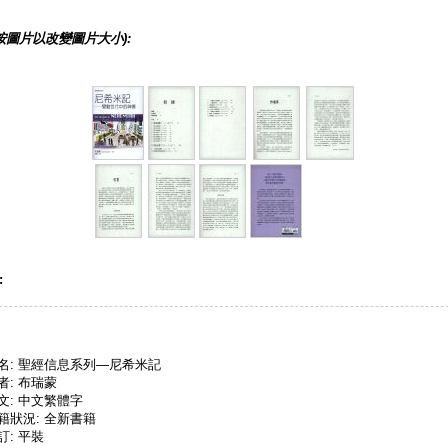
按圖片以改變圖片大小):
:
名: 聖經信息系列—尼希米記
者: 布瑞蒙
文: 中文繁體字
籍狀況: 全新書籍
訂: 平裝