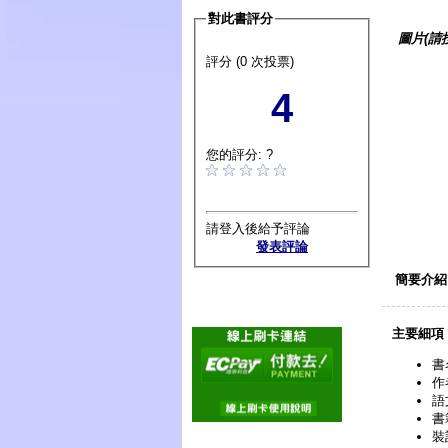
對此書評分
圖片(請
評分 (0 次投票)
4
您的評分: ?
請登入後給予評論
發表評論
簡要介紹
主要細項
書
作
語
書
裝