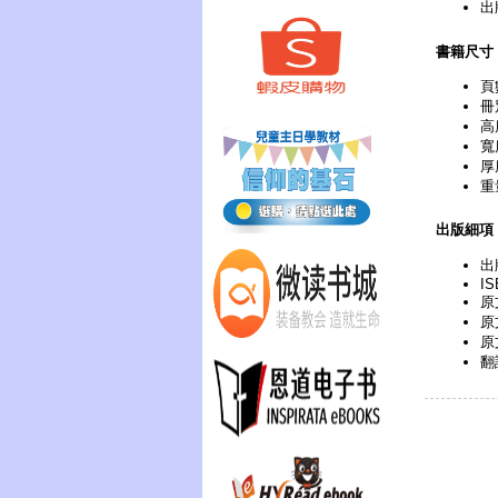
出
書籍尺寸
頁
冊
高
寬
厚
重
出版細項
出
IS
原文
原
原
翻