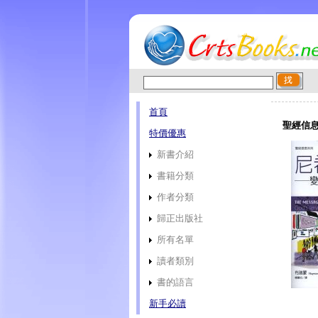
首頁
聖經信息
特價優惠
新書介紹
書籍分類
作者分類
歸正出版社
所有名單
讀者類別
書的語言
新手必讀