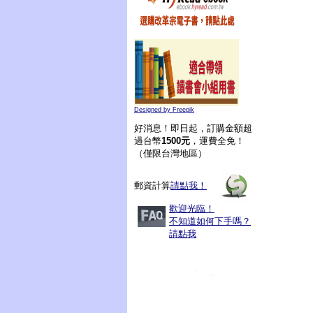
Designed by Freepik
好消息！即日起，訂購金額超
過台幣
1500元
，運費全免！
（僅限台灣地區）
郵資計算
請點我！
歡迎光臨！
不知道如何下手嗎？
請點我