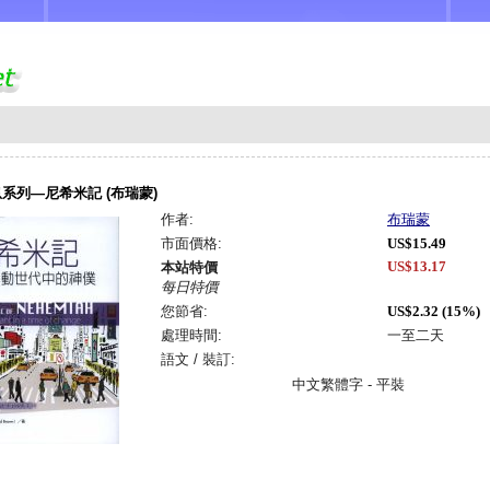
系列—尼希米記 (布瑞蒙)
作者:
布瑞蒙
市面價格:
US$15.49
US$13.17
本站特價
每日特價
您節省:
US$2.32 (15%)
處理時間:
一至二天
語文 / 裝訂:
中文繁體字 - 平裝