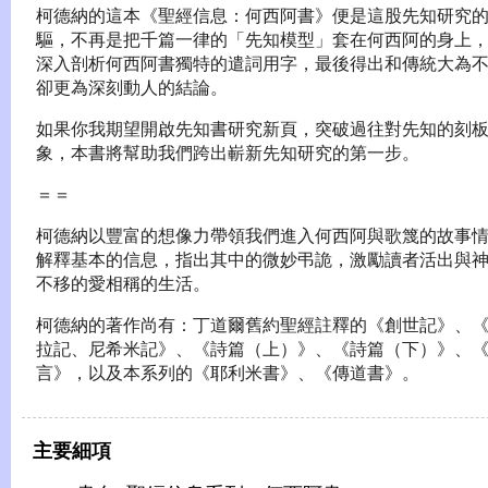
柯德納的這本《聖經信息：何西阿書》便是這股先知研究
驅，不再是把千篇一律的「先知模型」套在何西阿的身上
深入剖析何西阿書獨特的遣詞用字，最後得出和傳統大為
卻更為深刻動人的結論。
如果你我期望開啟先知書研究新頁，突破過往對先知的刻
象，本書將幫助我們跨出嶄新先知研究的第一步。
＝＝
柯德納以豐富的想像力帶領我們進入何西阿與歌篾的故事
解釋基本的信息，指出其中的微妙弔詭，激勵讀者活出與
不移的愛相稱的生活。
柯德納的著作尚有：丁道爾舊約聖經註釋的《創世記》、
拉記、尼希米記》、《詩篇（上）》、《詩篇（下）》、
言》，以及本系列的《耶利米書》、《傳道書》。
主要細項