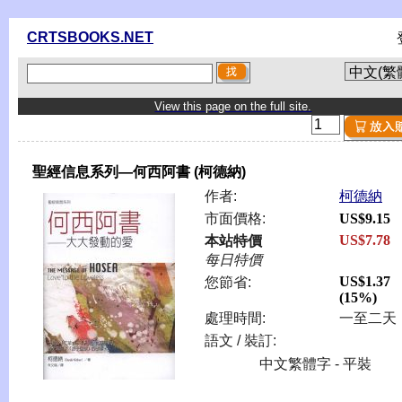
CRTSBOOKS.NET
View this page on the full site.
聖經信息系列—何西阿書 (柯德納)
作者:
柯德納
市面價格:
US$9.15
US$7.78
本站特價
每日特價
US$1.37
您節省:
(15%)
處理時間:
一至二天
語文 / 裝訂:
中文繁體字 - 平裝