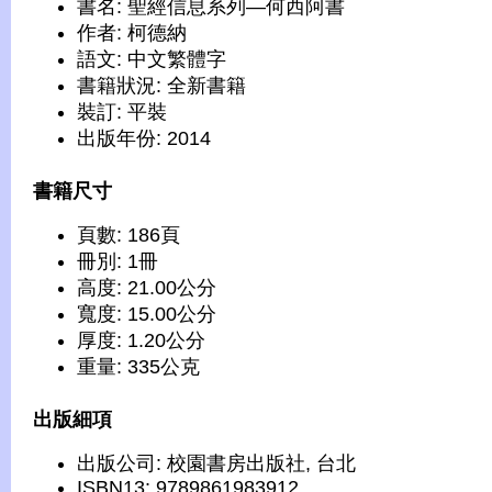
書名: 聖經信息系列—何西阿書
作者: 柯德納
語文: 中文繁體字
書籍狀況: 全新書籍
裝訂: 平裝
出版年份: 2014
書籍尺寸
頁數: 186頁
冊別: 1冊
高度: 21.00公分
寬度: 15.00公分
厚度: 1.20公分
重量: 335公克
出版細項
出版公司: 校園書房出版社, 台北
ISBN13: 9789861983912