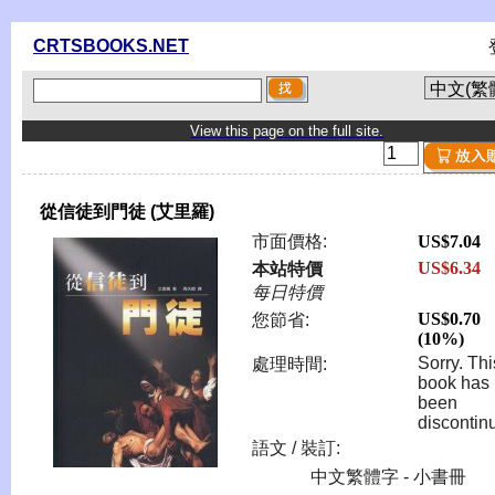
CRTSBOOKS.NET
View this page on the full site.
從信徒到門徒 (艾里羅)
市面價格:
US$7.04
US$6.34
本站特價
每日特價
US$0.70
您節省:
(10%)
Sorry. Thi
處理時間:
book has
been
discontin
語文 / 裝訂:
中文繁體字 - 小書冊