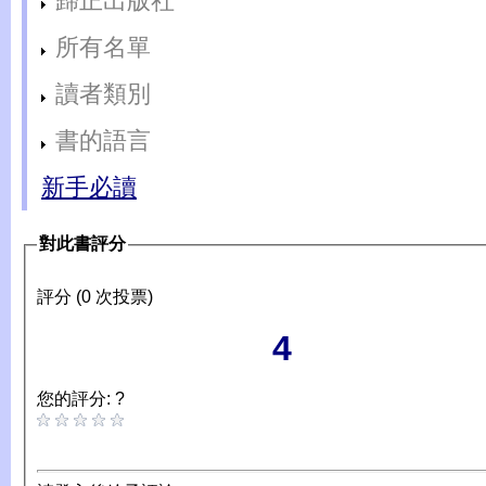
歸正出版社
所有名單
讀者類別
書的語言
新手必讀
對此書評分
評分 (0 次投票)
4
您的評分: ?