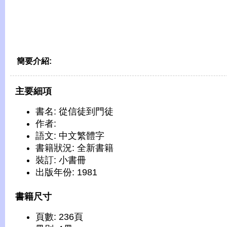
簡要介紹:
主要細項
書名: 從信徒到門徒
作者:
語文: 中文繁體字
書籍狀況: 全新書籍
裝訂: 小書冊
出版年份: 1981
書籍尺寸
頁數: 236頁