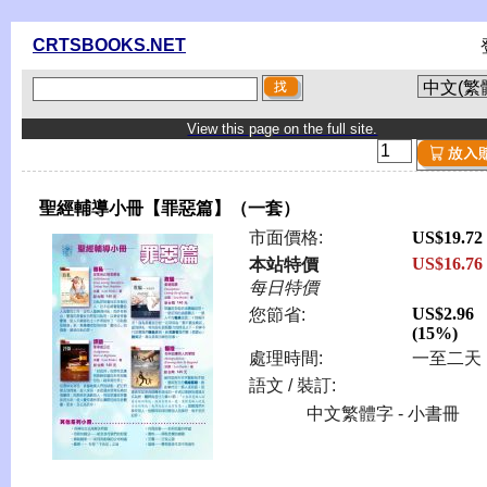
CRTSBOOKS.NET
View this page on the full site.
聖經輔導小冊【罪惡篇】（一套）
市面價格:
US$19.72
US$16.76
本站特價
每日特價
US$2.96
您節省:
(15%)
處理時間:
一至二天
語文 / 裝訂:
中文繁體字 - 小書冊