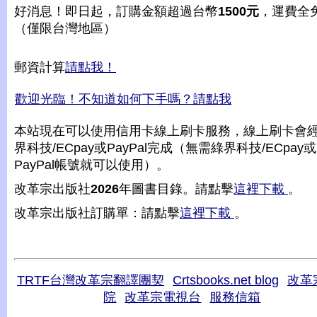
好消息！即日起，訂購金額超過台幣
1500元
，運費全
（僅限台灣地區）
郵資計算
請點我！
歡迎光臨！不知道如何下手嗎？請點我
本站現在可以使用信用卡線上刷卡服務，線上刷卡會
界科技/ECpay或PayPal完成（無需綠界科技/ECpay或
PayPal帳號就可以使用）。
改革宗出版社
2026
年圖書目錄。請點擊
這裡下載
。
改革宗出版社訂購單：請點擊
這裡下載
。
TRTF台灣改革宗翻譯團契
Crtsbooks.net blog
改革
院
改革宗電視台
服務信箱