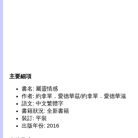
主要細項
書名: 屬靈情感
作者: 約拿單．愛德華茲/約拿單．愛德華滋
語文: 中文繁體字
書籍狀況: 全新書籍
裝訂: 平裝
出版年份: 2016