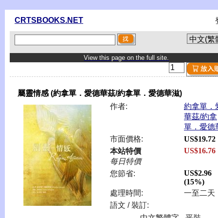
CRTSBOOKS.NET
View this page on the full site.
屬靈情感 (約拿單．愛德華茲/約拿單．愛德華滋)
作者:
約拿單．
華茲/約拿
單．愛德
市面價格:
US$19.72
US$16.76
本站特價
每日特價
US$2.96
您節省:
(15%)
處理時間:
一至二天
語文 / 裝訂:
中文繁體字 - 平裝