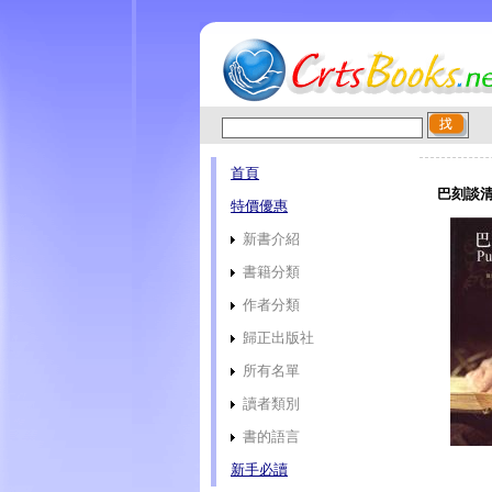
首頁
巴刻談清
特價優惠
新書介紹
書籍分類
作者分類
歸正出版社
所有名單
讀者類別
書的語言
新手必讀