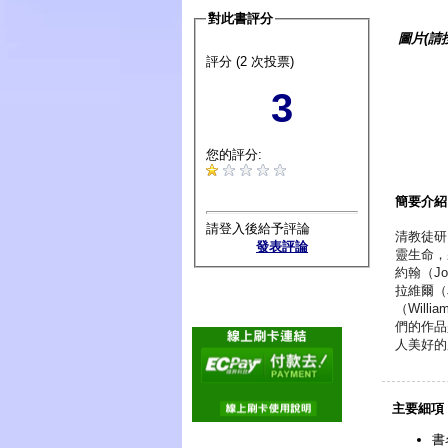
對此書評分
圖片(請
評分 (2 次投票)
3
您的評分:
簡要介紹
請登入後給予評論
清教徒研
發表評論
靈生命，將
約翰（Jo
拉維爾（J
（Will
們的作品
人美好的
主要細項
書