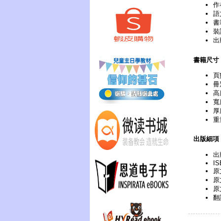
作
語
書
裝
出
書籍尺寸
頁
冊
高
寬
厚
重
出版細項
出
IS
原
原
原
翻