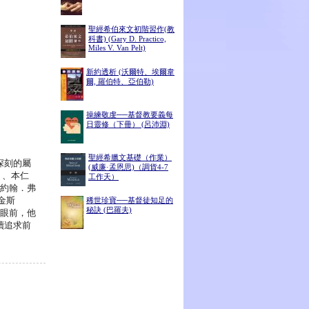
聖經希伯來文初階習作(教
科書) (Gary D. Practico,
Miles V. Van Pelt)
新約透析 (沃爾特、埃爾韋
爾, 羅伯特、亞伯勒)
操練敬虔──基督教要義每
日靈修（下冊） (呂沛淵)
聖經希臘文基礎（作業）
深刻的屬
(威廉·孟恩思)（調貨4-7
k）、本仁
工作天）
）、約翰．弗
帕金斯
稀世珍寶──基督徒知足的
秘訣 (巴羅夫)
者的眼前，他
續追求前