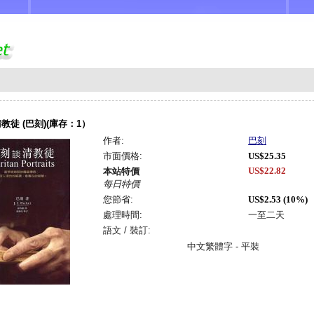
教徒 (巴刻)(庫存：1）
作者:
巴刻
市面價格:
US$25.35
US$22.82
本站特價
每日特價
您節省:
US$2.53 (10%)
處理時間:
一至二天
語文 / 裝訂:
中文繁體字 - 平裝