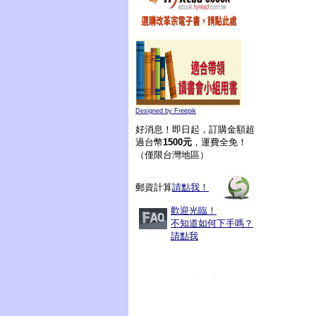
Designed by Freepik
好消息！即日起，訂購金額超
過台幣
1500元
，運費全免！
（僅限台灣地區）
郵資計算
請點我！
歡迎光臨！
不知道如何下手嗎？
請點我