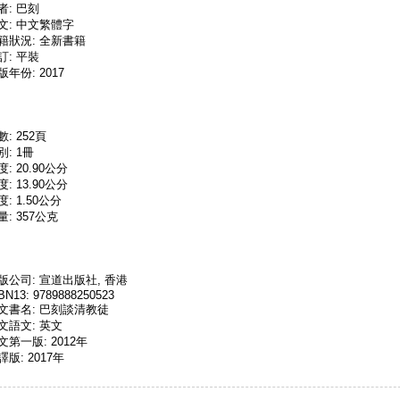
者: 巴刻
文: 中文繁體字
籍狀況: 全新書籍
訂: 平裝
版年份: 2017
數: 252頁
別: 1冊
度: 20.90公分
度: 13.90公分
度: 1.50公分
量: 357公克
版公司: 宣道出版社, 香港
BN13: 9789888250523
文書名: 巴刻談清教徒
文語文: 英文
文第一版: 2012年
譯版: 2017年