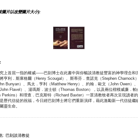
按圖片以改變圖片大小):
:
究上首屈一指的權威——巴刻博士在此書中與你暢談清教徒豐富的神學理念和
亨利．斯庫格爾（Henry Scougal）、斯蒂芬．查諾克（Stephen Charnoc
hn Bunyan）、馬太．亨利（Matthew Henry）、約翰．歐文（John Owen
ohn Flavel）、湯瑪斯．波士頓（Thomas Boston），以及兩位楷模威廉．
iam Perkins）和理查．巴克斯特（Richard Baxter）一眾清教牧者再次呈現讀
是歷代信徒的祝福，今日經巴刻博士將它們重新演繹，藉此激勵新一代信徒繼
屬靈生命。
名: 巴刻談清教徒