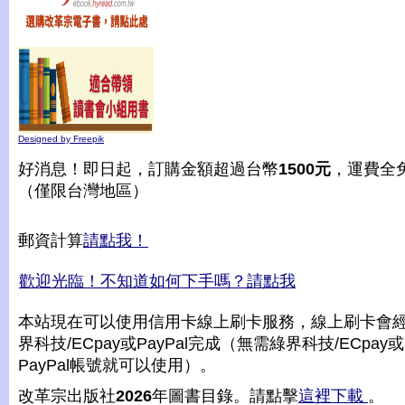
Designed by Freepik
好消息！即日起，訂購金額超過台幣
1500元
，運費全
（僅限台灣地區）
郵資計算
請點我！
歡迎光臨！不知道如何下手嗎？請點我
本站現在可以使用信用卡線上刷卡服務，線上刷卡會
界科技/ECpay或PayPal完成（無需綠界科技/ECpay或
PayPal帳號就可以使用）。
改革宗出版社
2026
年圖書目錄。請點擊
這裡下載
。