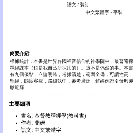
語文 / 裝訂:
中文繁體字 - 平裝
簡要介紹:
根據統計，本書是世界各國福音信仰的神學院中，最普遍
釋經課本（也是我自己所採用的）。這不是偶然的事。本
有九個優點：立論明確，考據清楚，範圍全備，可讀性高
聖經，態度客觀，路線執中，參考廣泛，解經例證引發興趣
滕近輝
主要細項
書名: 基督教釋經學(教科書)
作者: 蘭姆
語文: 中文繁體字