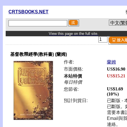
CRTSBOOKS.NET
View this page on the full site.
基督教釋經學(教科書) (蘭姆)
作者:
蘭姆
市面價格:
US$16.90
US$15.21
本站特價
每日特價
US$1.69
您節省:
(10%)
預計到貨日:
已斷版 - 
已斷版。
需要本書
Email與
連絡。