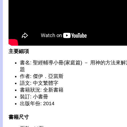
主要細項
書名: 聖經輔導小冊(家庭篇) － 用神的方法來
題
作者: 傑伊．亞當斯
語文: 中文繁體字
書籍狀況: 全新書籍
裝訂: 小書冊
出版年份: 2014
書籍尺寸