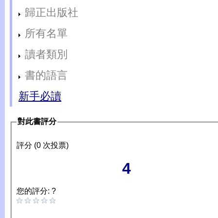
歸正出版社
所有名單
讀者類別
書的語言
新手必讀
對此書評分
評分 (0 次投票)
4
您的評分: ?