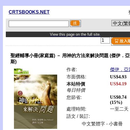
CRTSBOOKS.NET
View this page on the full site.
聖經輔導小冊(家庭篇) － 用神的方法來解決問題 (傑伊．
斯)
作者:
傑伊．亞
市面價格:
US$4.93
US$4.19
本站特價
每日特價
US$0.74
您節省:
(15%)
處理時間:
一至二天
語文 / 裝訂:
中文繁體字 - 小書冊