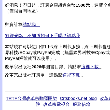
好消息！即日起，訂購金額超過台幣
1500元
，運費全
（僅限台灣地區）
郵資計算
請點我！
歡迎光臨！不知道如何下手嗎？請點我
本站現在可以使用信用卡線上刷卡服務，線上刷卡會
界科技/ECpay或PayPal完成（無需綠界科技/ECpay或
PayPal帳號就可以使用）。
改革宗出版社
2026
年圖書目錄。請點擊
這裡下載
。
改革宗出版社訂購單：請點擊
這裡下載
。
TRTF台灣改革宗翻譯團契
Crtsbooks.net blog
改革
院
改革宗電視台
服務信箱