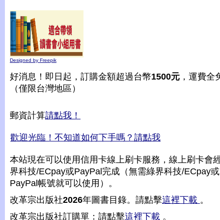
Designed by Freepik
好消息！即日起，訂購金額超過台幣
1500元
，運費全
（僅限台灣地區）
郵資計算
請點我！
歡迎光臨！不知道如何下手嗎？請點我
本站現在可以使用信用卡線上刷卡服務，線上刷卡會
界科技/ECpay或PayPal完成（無需綠界科技/ECpay或
PayPal帳號就可以使用）。
改革宗出版社
2026
年圖書目錄。請點擊
這裡下載
。
改革宗出版社訂購單：請點擊
這裡下載
。