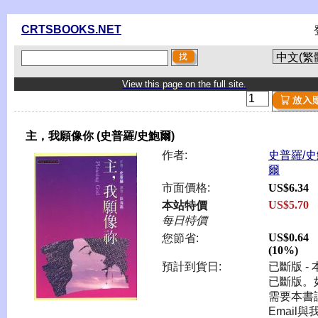
CRTSBOOKS.NET
View this page on the full site.
主，我願像你 (史普羅/史鮑爾)
作者:
史普羅/史
爾
市面價格:
US$6.34
US$5.70
本站特價
每日特價
US$0.64
您節省:
(10%)
預計到貨日:
已斷版 - 
已斷版。
需要本書
Email與