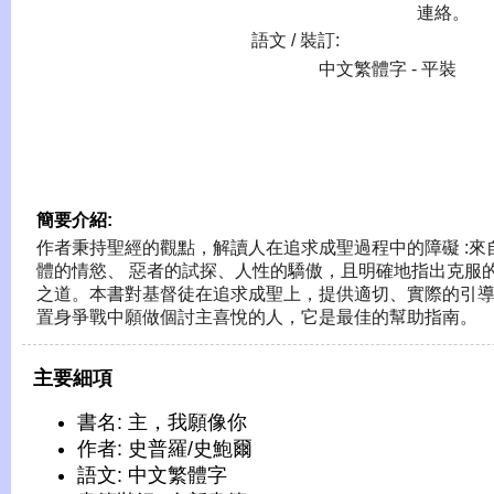
連絡。
語文 / 裝訂:
中文繁體字 - 平裝
簡要介紹:
作者秉持聖經的觀點，解讀人在追求成聖過程中的障礙 :來
體的情慾、 惡者的試探、人性的驕傲，且明確地指出克服
之道。本書對基督徒在追求成聖上，提供適切、實際的引
置身爭戰中願做個討主喜悅的人，它是最佳的幫助指南。
主要細項
書名: 主，我願像你
作者: 史普羅/史鮑爾
語文: 中文繁體字