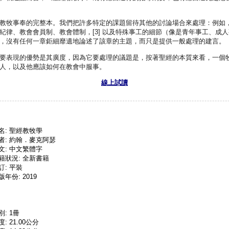
教牧事奉的完整本。我們把許多特定的課題留待其他的討論場合來處理：例如
紀律、教會會員制、教會體制，[3] 以及特殊事工的細節（像是青年事工、成
，沒有任何一章鉅細靡遺地論述了該章的主題，而只是提供一般處理的建言。
要表現的優勢是其廣度，因為它要處理的議題是，按著聖經的本質來看，一個
人，以及他應該如何在教會中服事。
線上試讀
名: 聖經教牧學
者: 約翰．麥克阿瑟
文: 中文繁體字
籍狀況: 全新書籍
訂: 平裝
版年份: 2019
別: 1冊
度: 21.00公分