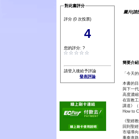
對此書評分
圖片(請
評分 (0 次投票)
4
您的評分: ?
簡要介紹
請登入後給予評論
「今天的
發表評論
本書的目標
與下一代
高度濃縮
在宣教工
講道》（Pr
How to
《聖經教
回到聖經
市場導向
事奉進路