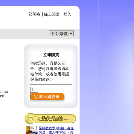
部落格
線上閱讀
登入
立即購買
付款迅速、容易又安
全，您可以選擇透過本
站付款，或者使用電話
與我們連絡。
k has
ed.
聖經教牧學 (約翰．麥克
阿瑟、主人神學院)（調