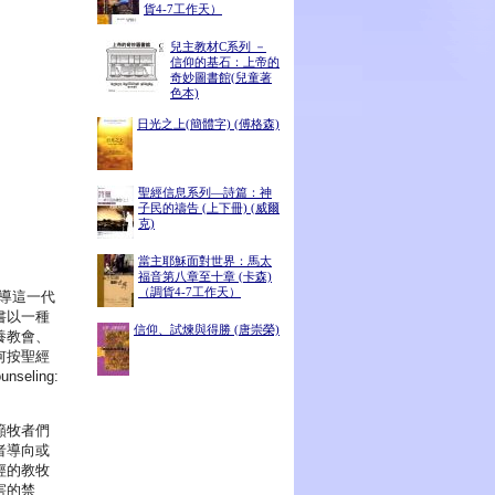
貨4-7工作天）
兒主教材C系列 －
信仰的基石：上帝的
奇妙圖書館(兒童著
色本)
日光之上(簡體字) (傅格森)
聖經信息系列—詩篇：神
子民的禱告 (上下冊) (威爾
克)
當主耶穌面對世界：馬太
福音第八章至十章 (卡森)
（調貨4-7工作天）
教導這一代
書以一種
信仰、試煉與得勝 (唐崇榮)
養教會、
何按聖經
seling:
籲牧者們
者導向或
經的教牧
害的禁