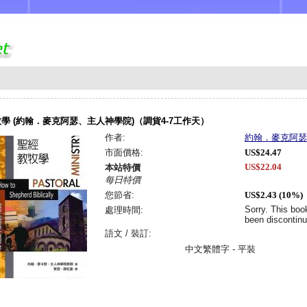
學 (約翰．麥克阿瑟、主人神學院)（調貨4-7工作天）
作者:
約翰．麥克阿瑟
市面價格:
US$24.47
US$22.04
本站特價
每日特價
您節省:
US$2.43 (10%)
Sorry. This boo
處理時間:
been discontinu
語文 / 裝訂:
中文繁體字 - 平裝