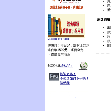
寬
厚
重
出版細項
出
原文
原
Designed by Freepik
原
翻
好消息！即日起，訂購金額超
過台幣
1500元
，運費全免！
（僅限台灣地區）
郵資計算
請點我！
歡迎光臨！
不知道如何下手嗎？
請點我