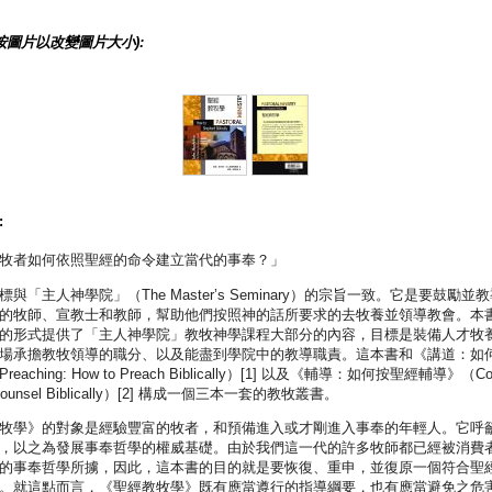
按圖片以改變圖片大小):
:
牧者如何依照聖經的命令建立當代的事奉？」
與「主人神學院」（The Master’s Seminary）的宗旨一致。它是要鼓勵並
的牧師、宣教士和教師，幫助他們按照神的話所要求的去牧養並領導教會。本
的形式提供了「主人神學院」教牧神學課程大部分的內容，目標是裝備人才牧
場承擔教牧領導的職分、以及能盡到學院中的教導職責。這本書和《講道：如
eaching: How to Preach Biblically）[1] 以及《輔導：如何按聖經輔導》（Coun
 Counsel Biblically）[2] 構成一個三本一套的教牧叢書。
牧學》的對象是經驗豐富的牧者，和預備進入或才剛進入事奉的年輕人。它呼
，以之為發展事奉哲學的權威基礎。由於我們這一代的許多牧師都已經被消費
的事奉哲學所擄，因此，這本書的目的就是要恢復、重申，並復原一個符合聖
。就這點而言，《聖經教牧學》既有應當遵行的指導綱要，也有應當避免之危