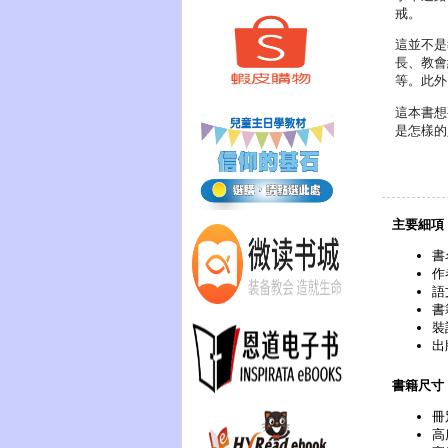
戒。
這並不是
長、教會
等。此外
這本書想
是怎樣的
主要細項
書
作
語
書
裝
出
書籍尺寸
冊
高