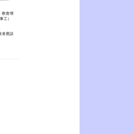
，教會增
人事工）
牧者應該