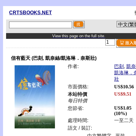
CRTSBOOKS.NET
View this page on the full site.
信有藍天 (巴刻, 凱奈絲/凱洛琳．奈斯壯)
作者:
巴刻
,
凱奈
凱洛琳．
壯
市面價格:
US$10.56
US$9.51
本站特價
每日特價
US$1.05
您節省:
(10%)
處理時間:
一至二天
語文 / 裝訂:
中文繁體字 - 平裝