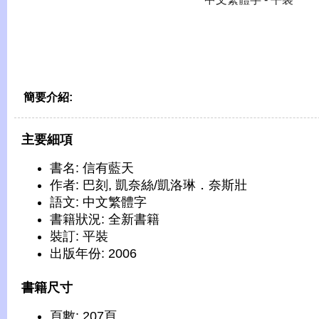
簡要介紹:
主要細項
書名: 信有藍天
作者: 巴刻, 凱奈絲/凱洛琳．奈斯壯
語文: 中文繁體字
書籍狀況: 全新書籍
裝訂: 平裝
出版年份: 2006
書籍尺寸
頁數: 207頁