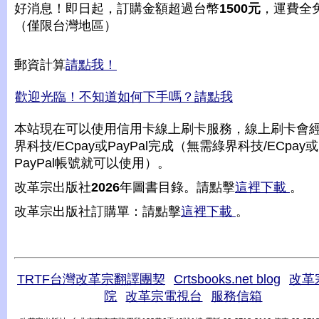
好消息！即日起，訂購金額超過台幣
1500元
，運費全
（僅限台灣地區）
郵資計算
請點我！
歡迎光臨！不知道如何下手嗎？請點我
本站現在可以使用信用卡線上刷卡服務，線上刷卡會
界科技/ECpay或PayPal完成（無需綠界科技/ECpay或
PayPal帳號就可以使用）。
改革宗出版社
2026
年圖書目錄。請點擊
這裡下載
。
改革宗出版社訂購單：請點擊
這裡下載
。
TRTF台灣改革宗翻譯團契
Crtsbooks.net blog
改革
院
改革宗電視台
服務信箱