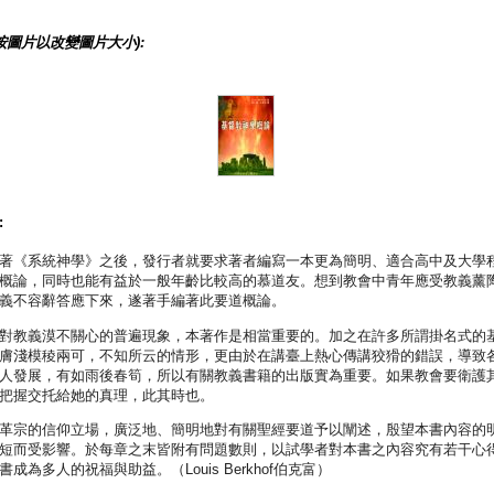
按圖片以改變圖片大小):
:
著《系統神學》之後，發行者就要求著者編寫一本更為簡明、適合高中及大學
概論，同時也能有益於一般年齡比較高的慕道友。想到教會中青年應受教義薰
便義不容辭答應下來，遂著手編著此要道概論。
對教義漠不關心的普遍現象，本著作是相當重要的。加之在許多所謂掛名式的
膚淺模稜兩可，不知所云的情形，更由於在講臺上熱心傳講狡猾的錯誤，導致
人發展，有如雨後春筍，所以有關教義書籍的出版實為重要。如果教會要衛護
把握交托給她的真理，此其時也。
革宗的信仰立場，廣泛地、簡明地對有關聖經要道予以闡述，殷望本書內容的
短而受影響。於每章之末皆附有問題數則，以試學者對本書之內容究有若干心
成為多人的祝福與助益。（Louis Berkhof伯克富）