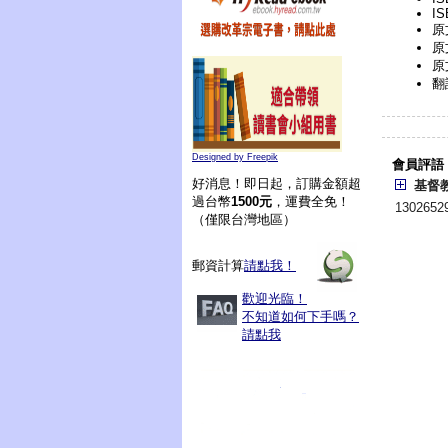
IS
原文
原
原
翻
Designed by Freepik
會員評語
好消息！即日起，訂購金額超
基督
過台幣
1500元
，運費全免！
130265
（僅限台灣地區）
郵資計算
請點我！
歡迎光臨！
不知道如何下手嗎？
請點我