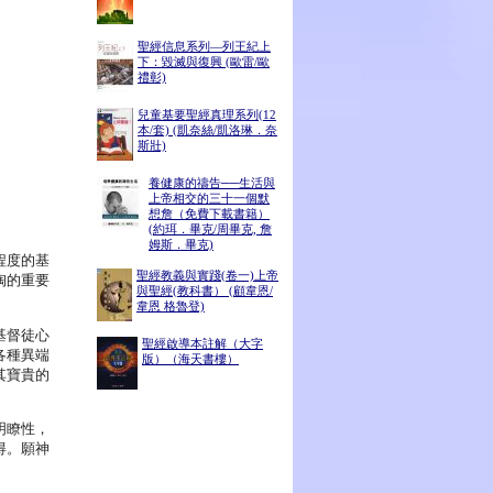
聖經信息系列—列王紀上
下：毀滅與復興 (歐雷/歐
禮彰)
兒童基要聖經真理系列(12
本/套) (凱奈絲/凱洛琳．奈
斯壯)
養健康的禱告──生活與
上帝相交的三十一個默
想詹（免費下載書籍）
(約珥．畢克/周畢克, 詹
姆斯．畢克)
程度的基
聖經教義與實踐(卷一)上帝
陶的重要
與聖經(教科書） (顧韋恩/
韋恩 格魯登)
基督徒心
聖經啟導本註解（大字
各種異端
版）（海天書樓）
其寶貴的
明瞭性，
得。願神