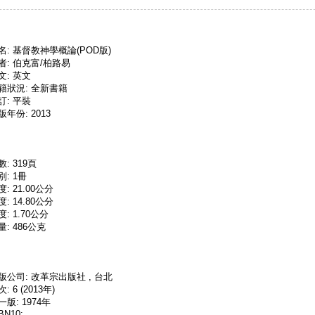
名: 基督教神學概論(POD版)
者: 伯克富/柏路易
文: 英文
籍狀況: 全新書籍
訂: 平裝
版年份: 2013
數: 319頁
別: 1冊
度: 21.00公分
度: 14.80公分
度: 1.70公分
量: 486公克
版公司: 改革宗出版社 , 台北
: 6 (2013年)
一版: 1974年
BN10: