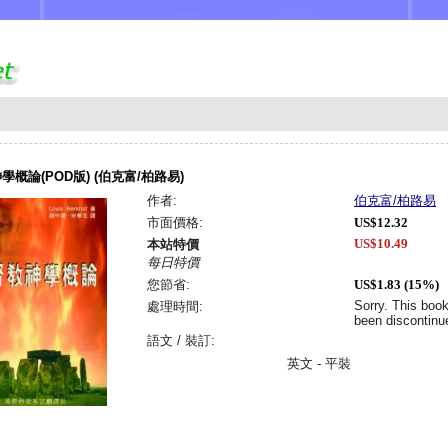
學概論(POD版) (伯克富/柏路易)
作者:
伯克富/柏路易
市面價格:
US$12.32
US$10.49
本站特價
每日特價
您節省:
US$1.83 (15%)
Sorry. This boo
處理時間:
been discontinu
語文 / 裝訂:
英文 - 平裝