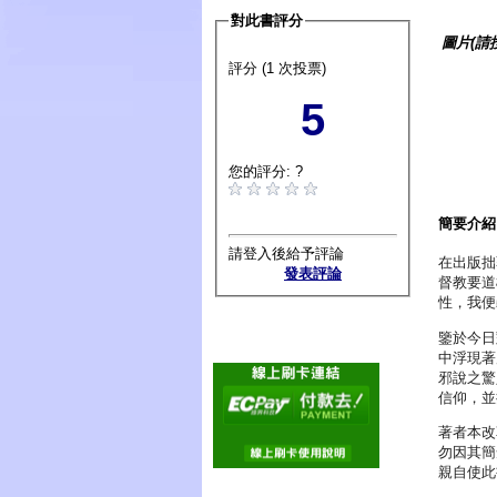
對此書評分
圖片(請
評分 (1 次投票)
5
您的評分: ?
簡要介紹
請登入後給予評論
在出版拙
發表評論
督教要道
性，我
鑒於今日
中浮現著
邪說之驚
信仰，並
著者本改
勿因其簡
親自使此書