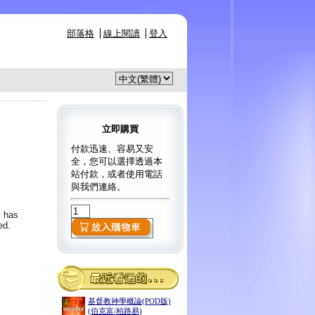
部落格
線上閱讀
登入
立即購買
付款迅速、容易又安
全，您可以選擇透過本
站付款，或者使用電話
與我們連絡。
k has
ed.
基督教神學概論(POD版)
(伯克富/柏路易)