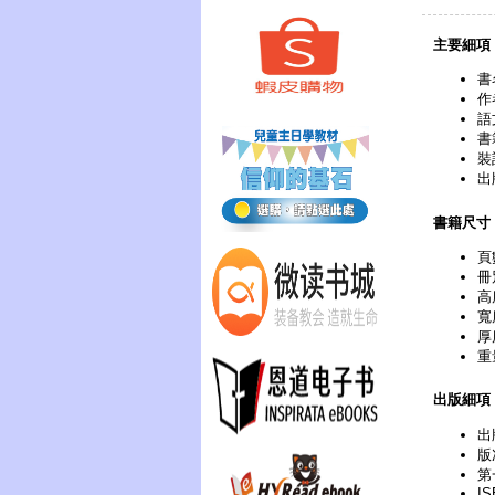
主要細項
書
作
語
書
裝
出
書籍尺寸
頁
冊
高
寬
厚
重
出版細項
出
版次
第
IS