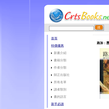
首頁
路加：歷
特價優惠
新書介紹
書籍分類
作者分類
歸正出版社
所有名單
讀者類別
書的語言
新手必讀