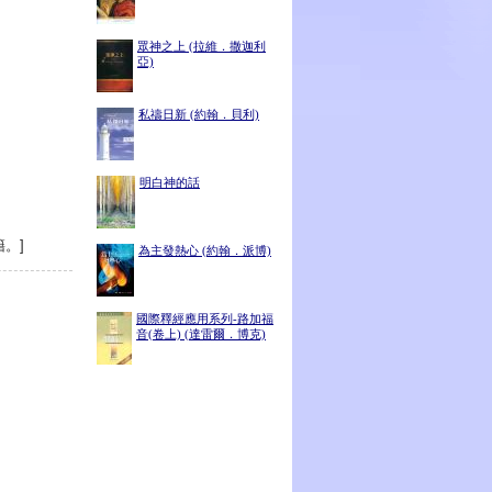
眾神之上 (拉維．撒迦利
亞)
私禱日新 (約翰．貝利)
明白神的話
。]
為主發熱心 (約翰．派博)
國際釋經應用系列-路加福
音(卷上) (達雷爾．博克)