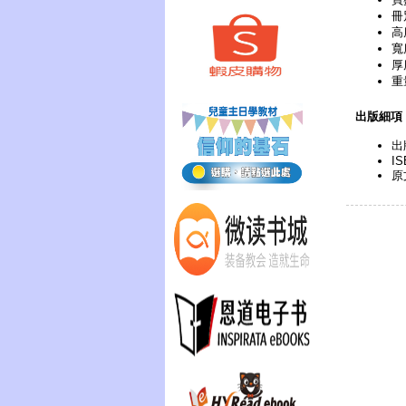
冊
高
寬
厚
重
出版細項
出
IS
原