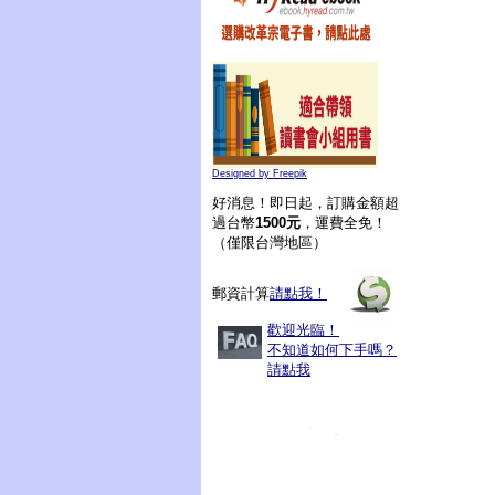
Designed by Freepik
好消息！即日起，訂購金額超
過台幣
1500元
，運費全免！
（僅限台灣地區）
郵資計算
請點我！
歡迎光臨！
不知道如何下手嗎？
請點我