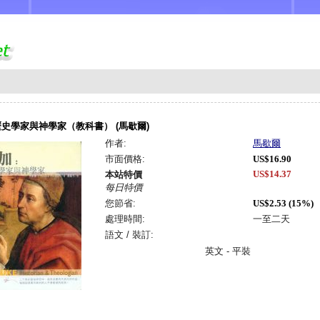
史學家與神學家（教科書） (馬歇爾)
作者:
馬歇爾
市面價格:
US$16.90
US$14.37
本站特價
每日特價
您節省:
US$2.53 (15%)
處理時間:
一至二天
語文 / 裝訂:
英文 - 平裝