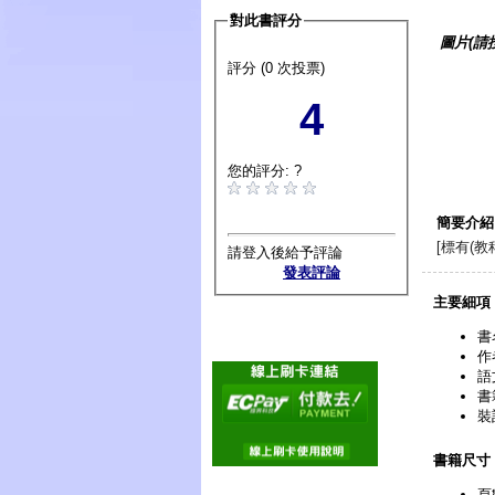
對此書評分
圖片(請
評分 (0 次投票)
4
您的評分: ?
簡要介紹
[標有(
請登入後給予評論
發表評論
主要細項
書
作
語
書
裝
書籍尺寸
頁