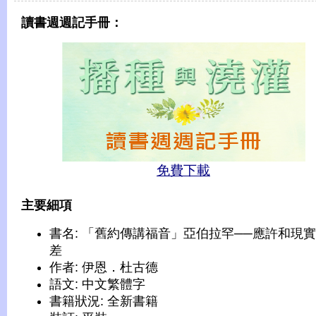
讀書週週記手冊：
免費下載
主要細項
書名: 「舊約傳講福音」亞伯拉罕──應許和現
差
作者: 伊恩．杜古德
語文: 中文繁體字
書籍狀況: 全新書籍