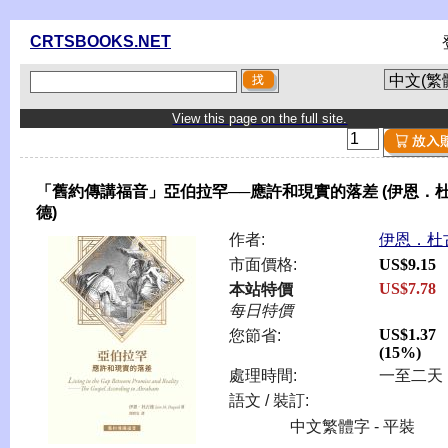
CRTSBOOKS.NET
View this page on the full site.
「舊約傳講福音」亞伯拉罕──應許和現實的落差 (伊恩．
德)
作者:
伊恩．杜
市面價格:
US$9.15
US$7.78
本站特價
每日特價
US$1.37
您節省:
(15%)
處理時間:
一至二天
語文 / 裝訂:
中文繁體字 - 平裝