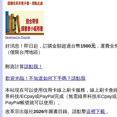
Designed by Freepik
好消息！即日起，訂購金額超過台幣
1500元
，運費全
（僅限台灣地區）
郵資計算
請點我！
歡迎光臨！不知道如何下手嗎？請點我
本站現在可以使用信用卡線上刷卡服務，線上刷卡會
界科技/ECpay或PayPal完成（無需綠界科技/ECpay或
PayPal帳號就可以使用）。
改革宗出版社
2026
年圖書目錄。請點擊
這裡下載
。