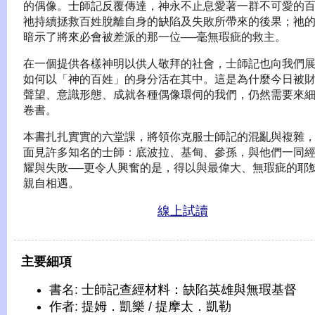
的偶像。士師記反覆傳達，神永不止息愛著一群不可愛的
祂持續拯救百姓脫離自身的缺陷及失敗所帶來的後果；祂
暗示了將來必會被差派的那一位──毫無瑕疵的救主。
在一個提供各樣神明以供人敬拜的社會，士師記也向我們
如何以「神的百姓」的身分活在其中。這是為什麼今日被
聲望、意識形態、成就各種偶像環伺的我們，仍然需要來
卷書。
本書扎扎實實的六堂課，將領你克服士師記的混亂與複雜
面見許多知名的士師：底波拉、基甸、參孫，與他們一同
耀與失敗──更令人興奮的是，得以與最偉大、無瑕疵的耶
親自相遇。
線上試讀
主要細項
書名: 士師記查經材料：缺陷英雄與無瑕基督
作者: 提姆．凱樂 / 提摩太．凱勒