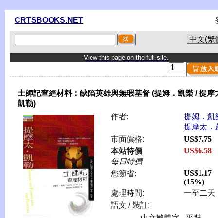
CRTSBOOKS.NET
View this page on the full site.
士師記查經材料：缺陷英雄與無瑕基督 (提姆．凱樂 / 提摩
凱勒)
作者:
提姆．凱樂
提摩太．
市面價格:
US$7.75
US$6.58
本站特價
每日特價
US$1.17
您節省:
(15%)
處理時間:
一至二天
語文 / 裝訂:
中文繁體字 - 平裝