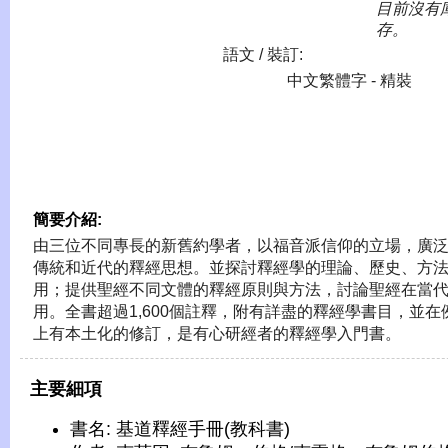
目前沒有
存。
語文 / 裝訂:
中文繁體字 - 精裝
簡要介紹:
由三位不同專長的新舊約學者，以福音派信仰的立場，廣
傳統和近代的釋經思想。並探討釋經學的理論、歷史、方
用；提供聖經不同文體的釋經原則與方法，討論聖經在當
用。全書超過1,600個註釋，附有詳盡的釋經學書目，並在
上有本土化的修訂，是有心研經者的釋經學入門書。
主要細項
書名: 基道釋經手冊(教科書)