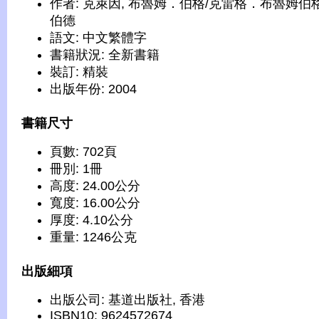
作者: 克萊因, 布魯姆．伯格/克雷格．布魯姆伯格
伯德
語文: 中文繁體字
書籍狀況: 全新書籍
裝訂: 精裝
出版年份: 2004
書籍尺寸
頁數: 702頁
冊別: 1冊
高度: 24.00公分
寬度: 16.00公分
厚度: 4.10公分
重量: 1246公克
出版細項
出版公司: 基道出版社, 香港
ISBN10: 9624572674