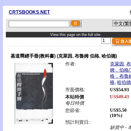
CRTSBOOKS.NET
View this page on the full site.
基道釋經手冊(教科書) (克萊因, 布魯姆 伯格, 哈伯德)
作者:
克萊因
,
布
姆．伯格/
格．布魯
格
,
哈伯德
市面價格:
US$54.93
US$49.43
本站特價
每日特價
US$5.50
您節省:
(10%)
預計到貨日:
缺貨中 - 