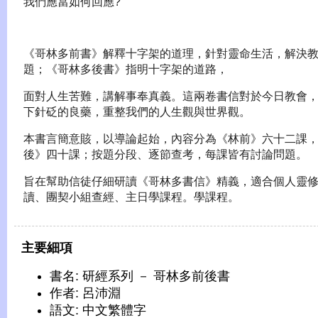
我們應當如何回應?
《哥林多前書》解釋十字架的道理，針對靈命生活，解決
題；《哥林多後書》指明十字架的道路，
面對人生苦難，講解事奉真義。這兩卷書信對於今日教會
下針砭的良藥，重整我們的人生觀與世界觀。
本書言簡意賅，以導論起始，內容分為《林前》六十二課
後》四十課；按題分段、逐節查考，每課皆有討論問題。
旨在幫助信徒仔細研讀《哥林多書信》精義，適合個人靈
讀、團契小組查經、主日學課程。學課程。
主要細項
書名: 研經系列 － 哥林多前後書
作者: 呂沛淵
語文: 中文繁體字