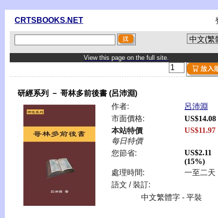
CRTSBOOKS.NET
View this page on the full site.
研經系列 － 哥林多前後書 (呂沛淵)
作者:
呂沛淵
市面價格:
US$14.08
US$11.97
本站特價
每日特價
US$2.11
您節省:
(15%)
處理時間:
一至二天
語文 / 裝訂:
中文繁體字 - 平裝