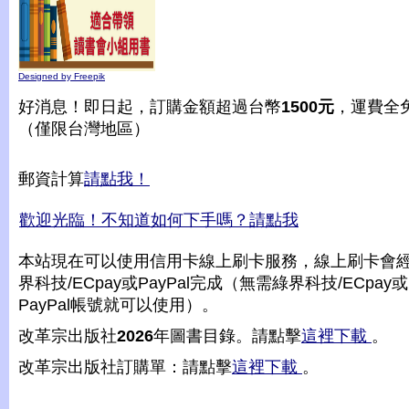
Designed by Freepik
好消息！即日起，訂購金額超過台幣
1500元
，運費全
（僅限台灣地區）
郵資計算
請點我！
歡迎光臨！不知道如何下手嗎？請點我
本站現在可以使用信用卡線上刷卡服務，線上刷卡會
界科技/ECpay或PayPal完成（無需綠界科技/ECpay或
PayPal帳號就可以使用）。
改革宗出版社
2026
年圖書目錄。請點擊
這裡下載
。
改革宗出版社訂購單：請點擊
這裡下載
。