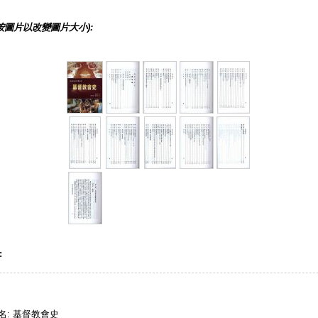
按圖片以改變圖片大小):
:
名: 基督教會史