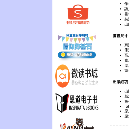
作
語
書
裝
出
書籍尺寸
頁
冊
高
寬
厚
重
出版細項
出
版次
第
IS
原文
原