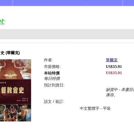
史 (華爾克)
作者:
華爾克
市面價格:
US$35.91
US$35.91
本站特價
每日特價
預計到貨日:
缺貨中 - 本書
庫存。
語文 / 裝訂:
中文繁體字 - 平裝