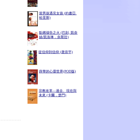
當男孩遇見女孩 (約書亞.
哈里斯)
點燃禱告之火 (巴刻, 凱奈
絲/凱洛琳．奈斯壯)
從信仰到信仰 (唐崇平)
薛華的心靈世界(POD版)
宗教改革―過去、現在與
未來 (卡爾．楚門)