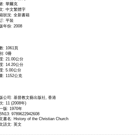
者: 華爾克
文: 中文繁體字
籍狀況: 全新書籍
訂: 平裝
版年份: 2008
數: 1061頁
別: 0冊
度: 21.00公分
度: 14.20公分
度: 5.00公分
量: 1152公克
版公司: 基督教文藝出版社, 香港
: 11 (2008年)
一版: 1970年
BN13: 9789622942608
書名: History of the Christian Church
文語文: 英文