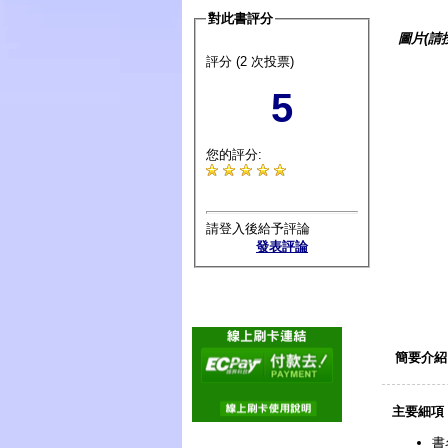
對此書評分
圖片(請
評分 (2 次投票)
5
您的評分:
請登入後給予評論
發表評論
簡要介紹
主要細項
書