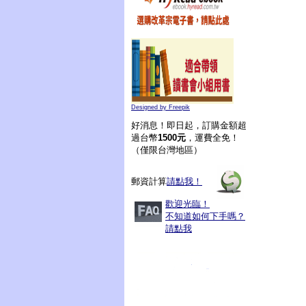
Designed by Freepik
好消息！即日起，訂購金額超
過台幣
1500元
，運費全免！
（僅限台灣地區）
郵資計算
請點我！
歡迎光臨！
不知道如何下手嗎？
請點我