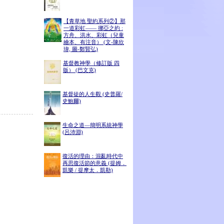
【青草地 聖約系列②】那
一道彩虹—— 挪亞之約 :
方舟、洪水、彩虹（兒童
繪本、有注音） (文-陳欣
瑋, 圖-鄭賢弘)
基督教神學（修訂版 四
版） (巴文克)
基督徒的人生觀 (史普羅/
史鮑爾)
生命之道―簡明系統神學
(呂沛淵)
復活的理由：混亂時代中
再思復活節的意義 (提姆．
凱樂 / 提摩太．凱勒)