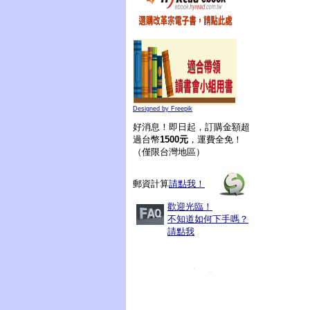
Designed by Freepik
好消息！即日起，訂購金額超
過台幣
1500元
，運費全免！
（僅限台灣地區）
郵資計算
請點我！
歡迎光臨！
不知道如何下手嗎？
請點我