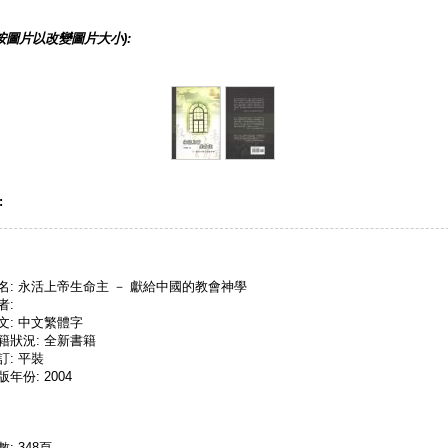
按圖片以改變圖片大小):
:
名: 永活上帝生命主 － 獻給中國的教會神學
者:
文: 中文繁體字
籍狀況: 全新書籍
訂: 平裝
版年份: 2004
數: 348頁