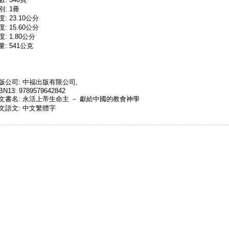
別: 1冊
度: 23.10公分
度: 15.60公分
度: 1.80公分
量: 541公克
版公司: 中福出版有限公司,
BN13: 9789579642842
文書名: 永活上帝生命主 － 獻給中國的教會神學
文語文: 中文繁體字