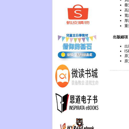
冊
高
寬
厚
重
出版細項
出
IS
原
原