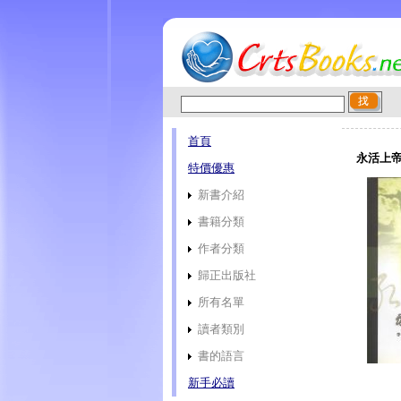
首頁
永活上帝
特價優惠
新書介紹
書籍分類
作者分類
歸正出版社
所有名單
讀者類別
書的語言
新手必讀