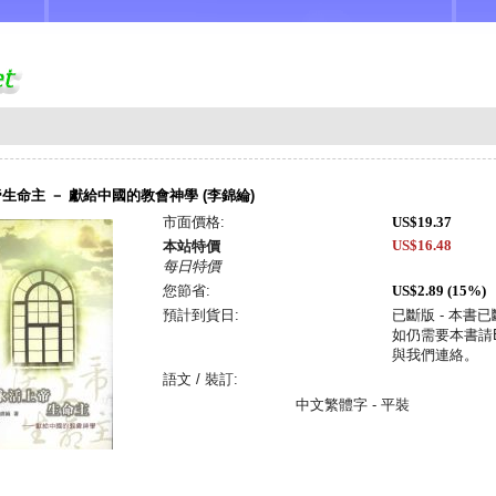
生命主 － 獻給中國的教會神學 (李錦綸)
市面價格:
US$19.37
US$16.48
本站特價
每日特價
您節省:
US$2.89 (15%)
預計到貨日:
已斷版 - 本書
如仍需要本書請Em
與我們連絡。
語文 / 裝訂:
中文繁體字 - 平裝