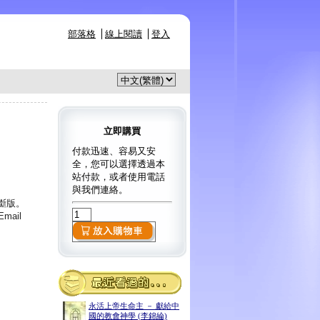
部落格
線上閱讀
登入
立即購買
付款迅速、容易又安
全，您可以選擇透過本
站付款，或者使用電話
與我們連絡。
已斷版。
ail
永活上帝生命主 － 獻給中
國的教會神學 (李錦綸)