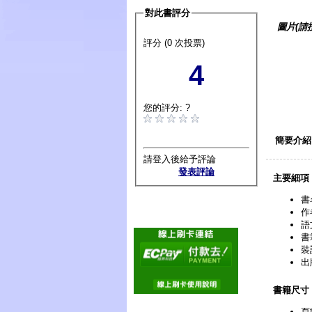
對此書評分
圖片(請
評分 (0 次投票)
4
您的評分: ?
簡要介紹
請登入後給予評論
發表評論
主要細項
書
作
語
書
裝
出
書籍尺寸
頁