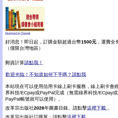
Designed by Freepik
好消息！即日起，訂購金額超過台幣
1500元
，運費全
（僅限台灣地區）
郵資計算
請點我！
歡迎光臨！不知道如何下手嗎？請點我
本站現在可以使用信用卡線上刷卡服務，線上刷卡會
界科技/ECpay或PayPal完成（無需綠界科技/ECpay或
PayPal帳號就可以使用）。
改革宗出版社
2026
年圖書目錄。請點擊
這裡下載
。
改革宗出版社訂購單：請點擊
這裡下載
。