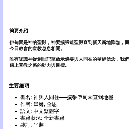
簡要介紹:
伊甸園是神的聖殿，神要擴張這聖殿直到新天新地降臨，
今日教會的宣教息息相關。
唯有認識神從創世記至啟示錄要與人同在的聖經信念，我
踏上宣教之路的動力與目標。
主要細項
書名: 神與人同住──擴張伊甸園直到地極
作者: 畢爾, 金恩
語文: 中文繁體字
書籍狀況: 全新書籍
裝訂: 平裝