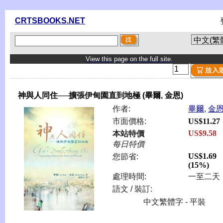
CRTSBOOKS.NET
View this page on the full site.
神與人同住──擴張伊甸園直到地極 (畢爾, 金恩)
作者:
畢爾
,
金
市面價格:
US$11.27
US$9.58
本站特價
每日特價
US$1.69
您節省:
(15%)
處理時間:
一至二天
語文 / 裝訂:
中文繁體字 - 平裝