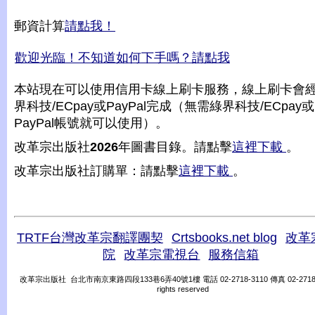
郵資計算
請點我！
歡迎光臨！不知道如何下手嗎？請點我
本站現在可以使用信用卡線上刷卡服務，線上刷卡會
界科技/ECpay或PayPal完成（無需綠界科技/ECpay或
PayPal帳號就可以使用）。
改革宗出版社
2026
年圖書目錄。請點擊
這裡下載
。
改革宗出版社訂購單：請點擊
這裡下載
。
TRTF台灣改革宗翻譯團契
Crtsbooks.net blog
改革
院
改革宗電視台
服務信箱
改革宗出版社 台北市南京東路四段133巷6弄40號1樓 電話 02-2718-3110 傳真 02-2718-31
rights reserved