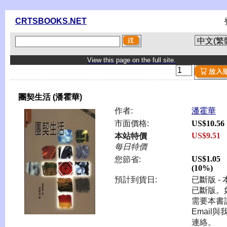
CRTSBOOKS.NET
View this page on the full site.
團契生活 (潘霍華)
作者:
潘霍華
市面價格:
US$10.56
US$9.51
本站特價
每日特價
US$1.05
您節省:
(10%)
預計到貨日:
已斷版 - 
已斷版。
需要本書
Email與
連絡。