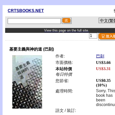
CRTSBOOKS.NET
View this page on the full site.
基要主義與神的道 (巴刻)
作者:
巴刻
市面價格:
US$3.66
US$3.31
本站特價
每日特價
US$0.35
您節省:
(10%)
Sorry. Thi
處理時間:
book has
been
discontinu
語文 / 裝訂: