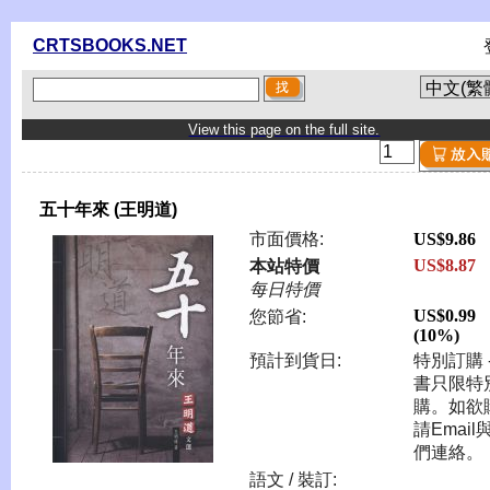
CRTSBOOKS.NET
View this page on the full site.
五十年來 (王明道)
市面價格:
US$9.86
US$8.87
本站特價
每日特價
US$0.99
您節省:
(10%)
預計到貨日:
特別訂購 -
書只限特
購。如欲
請Email
們連絡。
語文 / 裝訂: