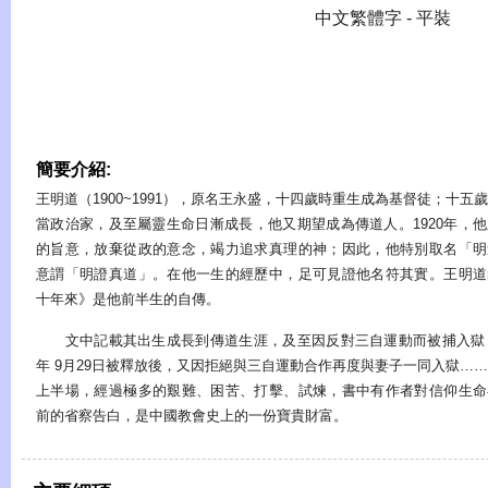
中文繁體字 - 平裝
簡要介紹:
王明道（1900~1991），原名王永盛，十四歲時重生成為基督徒；十五
當政治家，及至屬靈生命日漸成長，他又期望成為傳道人。1920年，
的旨意，放棄從政的意念，竭力追求真理的神；因此，他特別取名「明
意謂「明證真道」。在他一生的經歷中，足可見證他名符其實。王明道
十年來》是他前半生的自傳。
文中記載其出生成長到傳道生涯，及至因反對三自運動而被捕入獄，1
年 9月29日被釋放後，又因拒絕與三自運動合作再度與妻子一同入獄…
上半場，經過極多的艱難、困苦、打擊、試煉，書中有作者對信仰生命
前的省察告白，是中國教會史上的一份寶貴財富。