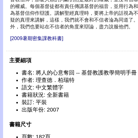
的權威。每個基督徒都有責任傳講基督的福音，並用行為
為基督信仰作辯護。講解聖經真理時，要將上帝的話視為
疑的真理來講解，這樣，我們就不會和不信者淪為同道了
外，我們也要站在不信者的角度來辯論，盡力說服他們。
[2009暑期密集課教科書]
主要細項
書名: 將人的心意奪回 -- 基督教護教學簡明手冊
作者: 理查德．柏瑞特
語文: 中文繁體字
書籍狀況: 全新書籍
裝訂: 平裝
出版年份: 2007
書籍尺寸
頁數: 182頁