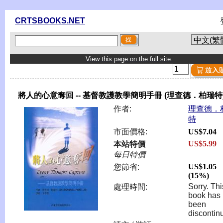
CRTSBOOKS.NET
View this page on the full site.
將人的心意奪回 -- 基督教護教學簡明手冊 (理查德．柏瑞特
作者:
理查德．
特
市面價格:
US$7.04
US$5.99
本站特價
每日特價
US$1.05
您節省:
(15%)
Sorry. Thi
處理時間:
book has
been
discontin