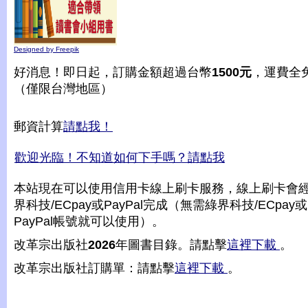
Designed by Freepik
好消息！即日起，訂購金額超過台幣
1500元
，運費全
（僅限台灣地區）
郵資計算
請點我！
歡迎光臨！不知道如何下手嗎？請點我
本站現在可以使用信用卡線上刷卡服務，線上刷卡會
界科技/ECpay或PayPal完成（無需綠界科技/ECpay或
PayPal帳號就可以使用）。
改革宗出版社
2026
年圖書目錄。請點擊
這裡下載
。
改革宗出版社訂購單：請點擊
這裡下載
。