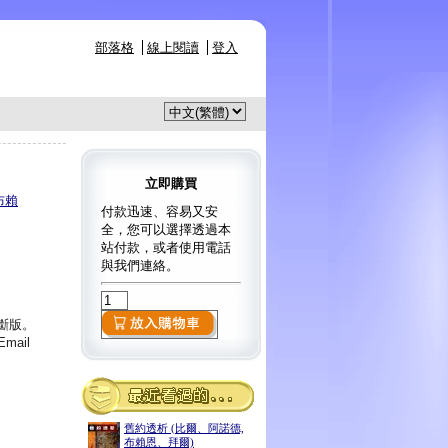
部落格
線上閱讀
登入
立即購買
布賴
付款迅速、容易又安
全，您可以選擇透過本
站付款，或者使用電話
與我們連絡。
已斷版。
ail
舊約透析 (比爾、阿諾德,
布賴恩、拜爾)