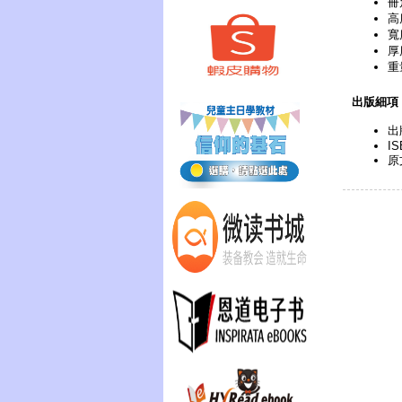
冊
高
寬
厚
重
出版細項
出
IS
原