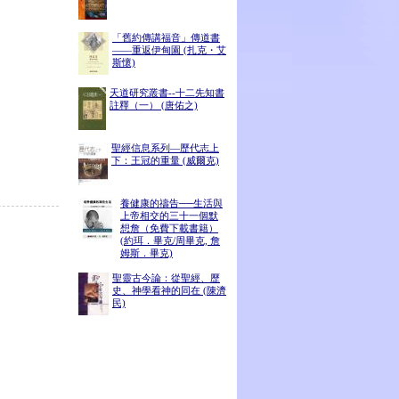
「舊約傳講福音」傳道書
——重返伊甸園 (扎克・艾
斯懷)
天道研究叢書--十二先知書
註釋（一） (唐佑之)
聖經信息系列—歷代志上
下：王冠的重量 (威爾克)
養健康的禱告──生活與
上帝相交的三十一個默
想詹（免費下載書籍）
(約珥．畢克/周畢克, 詹
姆斯．畢克)
聖靈古今論：從聖經、歷
史、神學看神的同在 (陳濟
民)