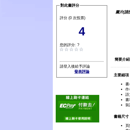
對此書評分
圖片(請
評分 (0 次投票)
4
您的評分: ?
簡要介紹
請登入後給予評論
發表評論
主要細項
書
作
語
書
裝
書籍尺寸
頁