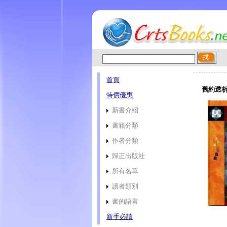
首頁
舊約透析
特價優惠
新書介紹
書籍分類
作者分類
歸正出版社
所有名單
讀者類別
書的語言
新手必讀