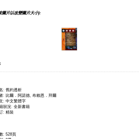
按圖片以改變圖片大小):
:
名: 舊約透析
者: 比爾．阿諾德, 布賴恩．拜爾
文: 中文繁體字
籍狀況: 全新書籍
訂: 精裝
數: 528頁