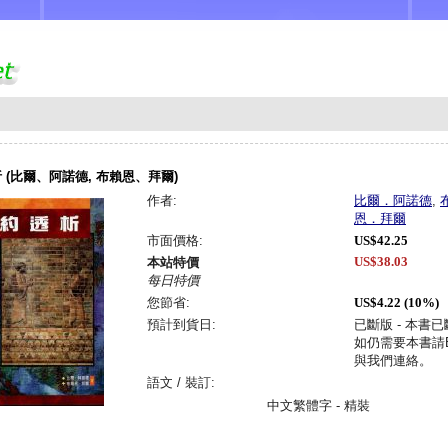
 (比爾、阿諾德, 布賴恩、拜爾)
作者:
比爾．阿諾德
,
恩．拜爾
市面價格:
US$42.25
US$38.03
本站特價
每日特價
您節省:
US$4.22 (10%)
預計到貨日:
已斷版 - 本書
如仍需要本書請Em
與我們連絡。
語文 / 裝訂:
中文繁體字 - 精裝