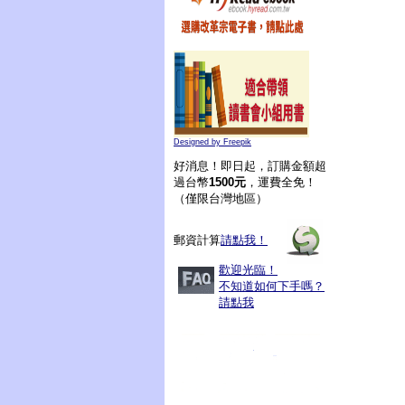
Designed by Freepik
好消息！即日起，訂購金額超
過台幣
1500元
，運費全免！
（僅限台灣地區）
郵資計算
請點我！
歡迎光臨！
不知道如何下手嗎？
請點我