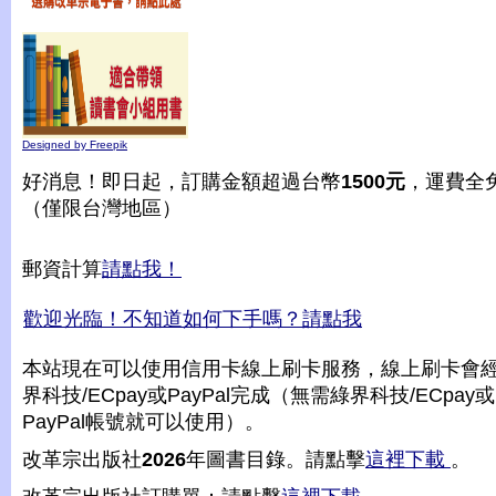
Designed by Freepik
好消息！即日起，訂購金額超過台幣
1500元
，運費全
（僅限台灣地區）
郵資計算
請點我！
歡迎光臨！不知道如何下手嗎？請點我
本站現在可以使用信用卡線上刷卡服務，線上刷卡會
界科技/ECpay或PayPal完成（無需綠界科技/ECpay或
PayPal帳號就可以使用）。
改革宗出版社
2026
年圖書目錄。請點擊
這裡下載
。