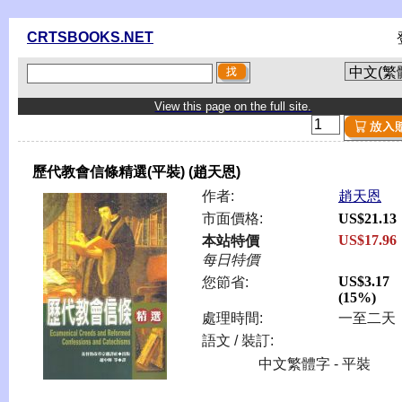
CRTSBOOKS.NET
View this page on the full site.
歷代教會信條精選(平裝) (趙天恩)
作者:
趙天恩
市面價格:
US$21.13
US$17.96
本站特價
每日特價
US$3.17
您節省:
(15%)
處理時間:
一至二天
語文 / 裝訂:
中文繁體字 - 平裝