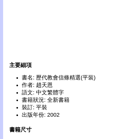
主要細項
書名: 歷代教會信條精選(平裝)
作者: 趙天恩
語文: 中文繁體字
書籍狀況: 全新書籍
裝訂: 平裝
出版年份: 2002
書籍尺寸