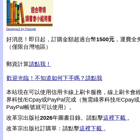
Designed by Freepik
好消息！即日起，訂購金額超過台幣
1500元
，運費全
（僅限台灣地區）
郵資計算
請點我！
歡迎光臨！不知道如何下手嗎？請點我
本站現在可以使用信用卡線上刷卡服務，線上刷卡會
界科技/ECpay或PayPal完成（無需綠界科技/ECpay或
PayPal帳號就可以使用）。
改革宗出版社
2026
年圖書目錄。請點擊
這裡下載
。
改革宗出版社訂購單：請點擊
這裡下載
。