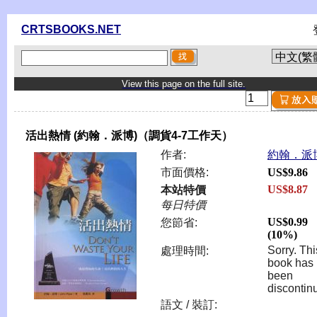
CRTSBOOKS.NET
View this page on the full site.
活出熱情 (約翰．派博)（調貨4-7工作天）
作者:
約翰．派
市面價格:
US$9.86
US$8.87
本站特價
每日特價
US$0.99
您節省:
(10%)
Sorry. Thi
處理時間:
book has
been
discontin
語文 / 裝訂: