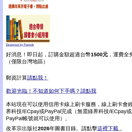
Designed by Freepik
好消息！即日起，訂購金額超過台幣
1500元
，運費全
（僅限台灣地區）
郵資計算
請點我！
歡迎光臨！不知道如何下手嗎？請點我
本站現在可以使用信用卡線上刷卡服務，線上刷卡會
界科技/ECpay或PayPal完成（無需綠界科技/ECpay或
PayPal帳號就可以使用）。
改革宗出版社
2026
年圖書目錄。請點擊
這裡下載
。