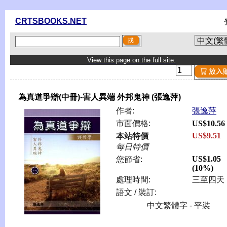
CRTSBOOKS.NET
View this page on the full site.
為真道爭辯(中冊)-害人異端 外邦鬼神 (張逸萍)
作者:
張逸萍
市面價格:
US$10.56
US$9.51
本站特價
每日特價
US$1.05
您節省:
(10%)
處理時間:
三至四天
語文 / 裝訂:
中文繁體字 - 平裝