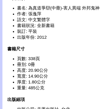
書名: 為真道爭辯(中冊)-害人異端 外邦鬼神
作者: 張逸萍
語文: 中文繁體字
書籍狀況: 全新書籍
裝訂: 平裝
出版年份: 2012
書籍尺寸
頁數: 338頁
冊別: 0冊
高度: 20.90公分
寬度: 14.90公分
厚度: 1.80公分
重量: 485公克
出版細項