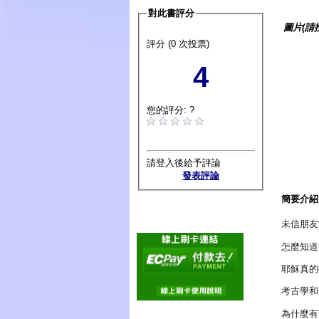
對此書評分
圖片(請
評分 (0 次投票)
4
您的評分: ?
請登入後給予評論
發表評論
簡要介紹
未信朋友
怎麼知道
耶穌真的
考古學和
為什麼有