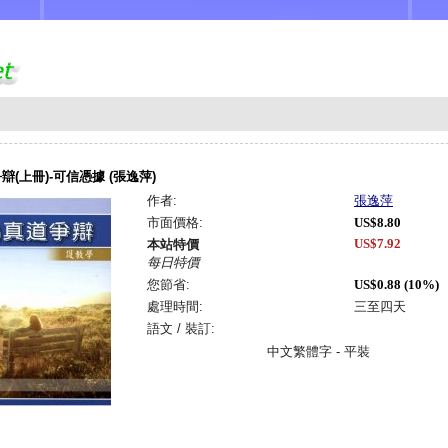
辯(上冊)-可信憑據 (張逸萍)
作者:
張逸萍
市面價格:
US$8.80
US$7.92
本站特價
每日特價
您節省:
US$0.88 (10%)
處理時間:
三至四天
語文 / 裝訂:
中文繁體字 - 平裝