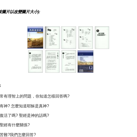
按圖片以改變圖片大小):
:
常有理智上的問題，你知道怎樣回答嗎?
有神? 怎麼知道耶穌是真神?
復活了嗎? 聖經是神的話嗎?
聖經有什麼關係?
苦難?我們怎麼回答?