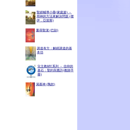
聖經輔導小冊(家庭篇) －
用神的方法來解決問題 (傑
伊．亞當斯)
重尋聖潔 (巴刻)
講道有方：解經講道的基
本功
兒主教材E系列 － 信仰的
基石：聖約與應許(教師手
冊)
渴慕神 (陶恕)