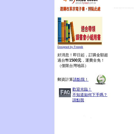
Designed by Freepik
好消息！即日起，訂購金額超
過台幣
1500元
，運費全免！
（僅限台灣地區）
郵資計算
請點我！
歡迎光臨！
不知道如何下手嗎？
請點我