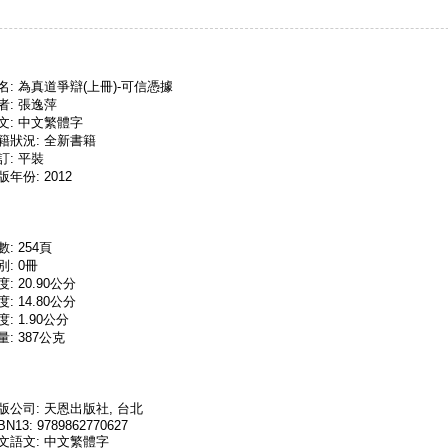
名: 為真道爭辯(上冊)-可信憑據
者: 張逸萍
文: 中文繁體字
籍狀況: 全新書籍
訂: 平裝
版年份: 2012
數: 254頁
別: 0冊
度: 20.90公分
度: 14.80公分
度: 1.90公分
量: 387公克
版公司: 天恩出版社, 台北
BN13: 9789862770627
文語文: 中文繁體字