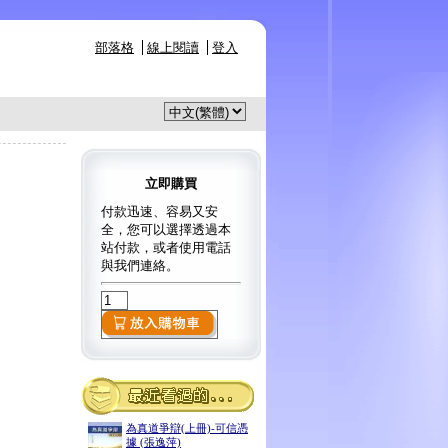
部落格
線上閱讀
登入
立即購買
付款迅速、容易又安
全，您可以選擇透過本
站付款，或者使用電話
與我們連絡。
為真道爭辯(上冊)-可信憑
據 (張逸萍)