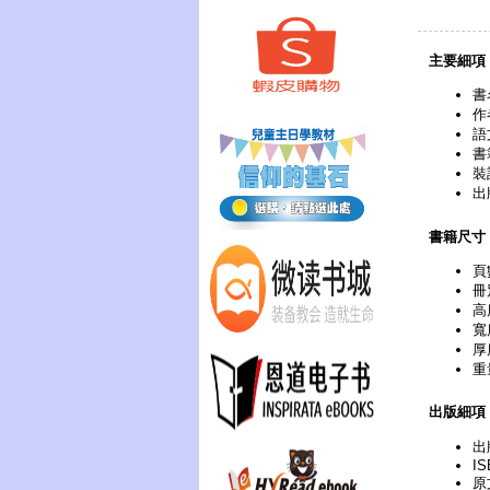
主要細項
書
作
語
書
裝
出
書籍尺寸
頁
冊
高
寬
厚
重
出版細項
出
IS
原