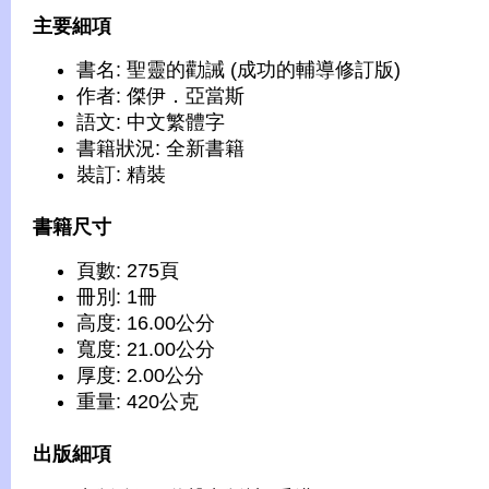
主要細項
書名: 聖靈的勸誡 (成功的輔導修訂版)
作者: 傑伊．亞當斯
語文: 中文繁體字
書籍狀況: 全新書籍
裝訂: 精裝
書籍尺寸
頁數: 275頁
冊別: 1冊
高度: 16.00公分
寬度: 21.00公分
厚度: 2.00公分
重量: 420公克
出版細項