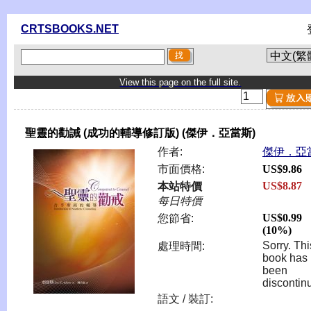
CRTSBOOKS.NET
View this page on the full site.
聖靈的勸誡 (成功的輔導修訂版) (傑伊．亞當斯)
作者:
傑伊．亞
市面價格:
US$9.86
US$8.87
本站特價
每日特價
US$0.99
您節省:
(10%)
Sorry. Thi
處理時間:
book has
been
discontin
語文 / 裝訂: