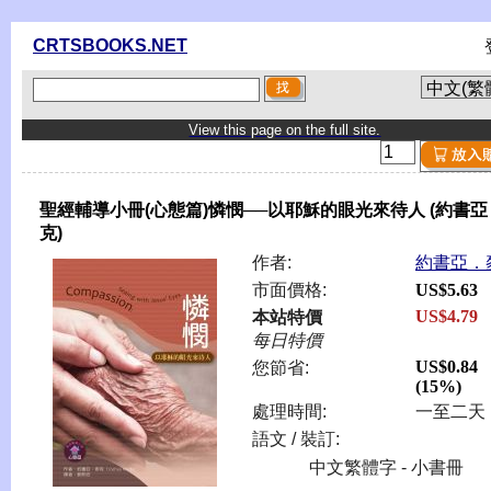
CRTSBOOKS.NET
View this page on the full site.
聖經輔導小冊(心態篇)憐憫──以耶穌的眼光來待人 (約書
克)
作者:
約書亞．
市面價格:
US$5.63
US$4.79
本站特價
每日特價
US$0.84
您節省:
(15%)
處理時間:
一至二天
語文 / 裝訂:
中文繁體字 - 小書冊