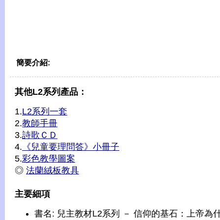
簡要介紹:
其他L2系列產品：
1.
L2系列一套
2.
教師手冊
3.
詩歌ＣＤ
4.
《兒童要理問答》小冊子
5.
彩色教學圖案
◎
法蘭絨板教具
主要細項
書名: 兒主教材L2系列 － 信仰的基石：上帝為