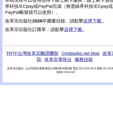
本站現在可以使用信用卡線上刷卡服務，線上刷卡會
界科技/ECpay或PayPal完成（無需綠界科技/ECpay或
PayPal帳號就可以使用）。
改革宗出版社
2026
年圖書目錄。請點擊
這裡下載
。
改革宗出版社訂購單：請點擊
這裡下載
。
TRTF台灣改革宗翻譯團契
Crtsbooks.net blog
改革
院
改革宗電視台
服務信箱
改革宗出版社 台北市南京東路四段133巷6弄40號1樓 電話 02-2718-3110 傳真 02-2718-31
rights reserved