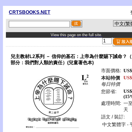
CRTSBOOKS.NET
View this page on the full site.
兒主教材L2系列 － 信仰的基石：上帝為什麼賜下誡命？
部分：我們對人類的責任）(兒童著色本)
市面價格:
US$
US$
本站特價
每日特價
US$
您節省:
(15
處理時間:
一
天
語文 / 裝訂:
中文繁體字 - 