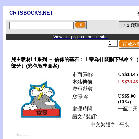
CRTSBOOKS.NET
View this page on the full site.
兒主教材L1系列 － 信仰的基石：上帝為什麼賜下誡命？
部分）(彩色教學圖案)
市面價格:
US$33.45
US$28.45
本站特價
每日特價
US$5.00
您節省:
(15%)
處理時間:
一至二天
語文 / 裝訂:
中文繁體字 - 平裝