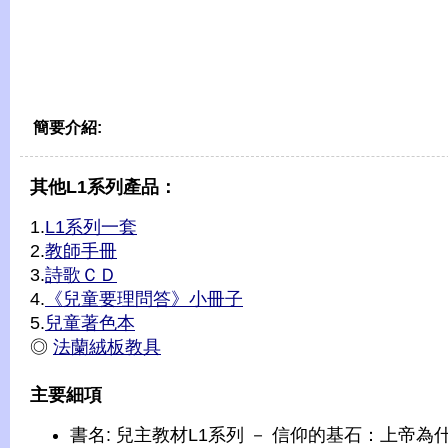
簡要介紹:
其他L1系列產品：
1.
L1系列一套
2.
教師手冊
3.
詩歌ＣＤ
4.
《兒童要理問答》小冊子
5.
兒童著色本
◎
法蘭絨板教具
主要細項
書名: 兒主教材L1系列 － 信仰的基石：上帝為