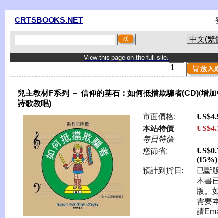
CRTSBOOKS.NET
View this page on the full site.
兒主教材F系列 － 信仰的基石：如何抵擋欺騙者(CD)(增
詩歌教唱)
市面價格:
US$4.
US$4.
本站特價
每日特價
US$0.
您節省:
(15%)
預計到貨日:
已斷版
本書
版。
需要
請Ema