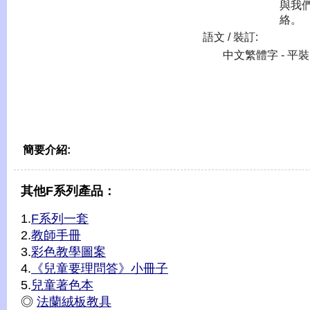
與我
絡。
語文 / 裝訂:
中文繁體字 - 平裝
簡要介紹:
其他F系列產品：
1.
F系列一套
2.
教師手冊
3.
彩色教學圖案
4.
《兒童要理問答》小冊子
5.
兒童著色本
◎
法蘭絨板教具