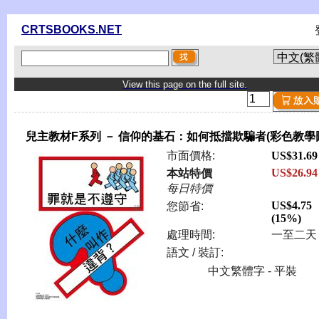
CRTSBOOKS.NET
View this page on the full site.
兒主教材F系列 － 信仰的基石：如何抵擋欺騙者(彩色教學
市面價格:
US$31.69
US$26.94
本站特價
每日特價
US$4.75
您節省:
(15%)
處理時間:
一至二天
語文 / 裝訂:
中文繁體字 - 平裝