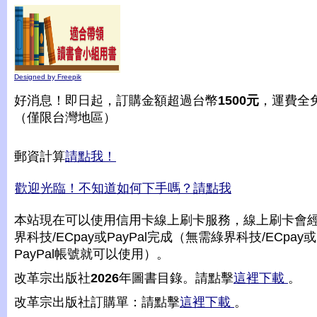
Designed by Freepik
好消息！即日起，訂購金額超過台幣
1500元
，運費全
（僅限台灣地區）
郵資計算
請點我！
歡迎光臨！不知道如何下手嗎？請點我
本站現在可以使用信用卡線上刷卡服務，線上刷卡會
界科技/ECpay或PayPal完成（無需綠界科技/ECpay或
PayPal帳號就可以使用）。
改革宗出版社
2026
年圖書目錄。請點擊
這裡下載
。
改革宗出版社訂購單：請點擊
這裡下載
。