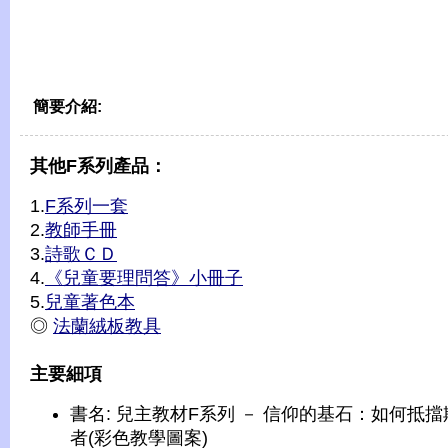
簡要介紹:
其他F系列產品：
1.
F系列一套
2.
教師手冊
3.
詩歌ＣＤ
4.
《兒童要理問答》小冊子
5.
兒童著色本
◎
法蘭絨板教具
主要細項
書名: 兒主教材F系列 － 信仰的基石：如何抵擋
者(彩色教學圖案)