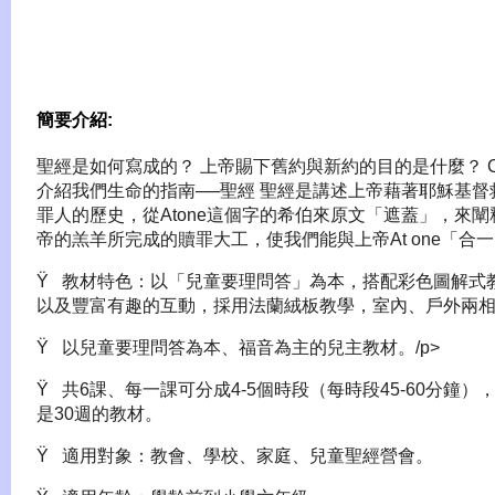
簡要介紹:
聖經是如何寫成的？ 上帝賜下舊約與新約的目的是什麼？ 
介紹我們生命的指南──聖經 聖經是講述上帝藉著耶穌基督
罪人的歷史，從Atone這個字的希伯來原文「遮蓋」，來闡
帝的羔羊所完成的贖罪大工，使我們能與上帝At one「合
Ÿ 教材特色：以「兒童要理問答」為本，搭配彩色圖解式
以及豐富有趣的互動，採用法蘭絨板教學，室內、戶外兩
Ÿ 以兒童要理問答為本、福音為主的兒主教材。/p>
Ÿ 共6課、每一課可分成4-5個時段（每時段45-60分鐘）
是30週的教材。
Ÿ 適用對象：教會、學校、家庭、兒童聖經營會。