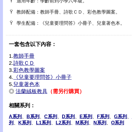
Ÿ 適用年齡：學齡前到小學六年級。
Ÿ 教師配備：教師手冊、詩歌ＣＤ、彩色教學圖案。
Ÿ 學生配備：《兒童要理問答》小冊子、兒童著色本。
一套包含以下內容：
1.
教師手冊
2.
詩歌ＣＤ
3.
彩色教學圖案
4.
《兒童要理問答》小冊子
5.
兒童著色本
◎
法蘭絨板教具
（需另行購買）
相關系列：
A系列
、
B系列
、
C系列
、
D系列
、
E系列
、
F系列
、
G系列
、
列
、
K系列
、
L1系列
、
L2系列
、
M系列
、
N系列
、
O系列