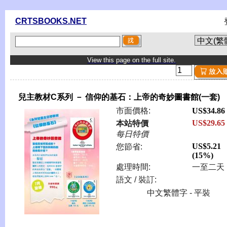
CRTSBOOKS.NET
View this page on the full site.
兒主教材C系列 － 信仰的基石：上帝的奇妙圖書館(一套)
市面價格:
US$34.86
US$29.65
本站特價
每日特價
US$5.21
您節省:
(15%)
處理時間:
一至二天
語文 / 裝訂:
中文繁體字 - 平裝