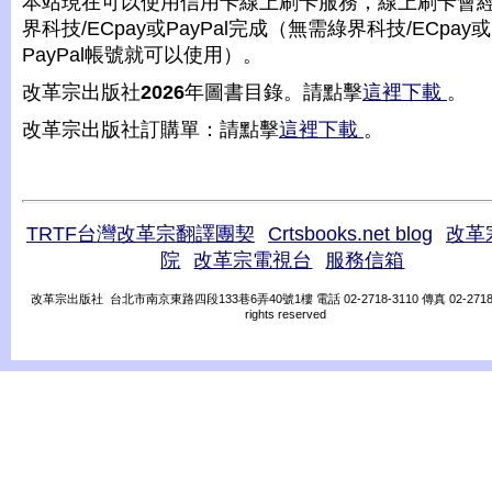
本站現在可以使用信用卡線上刷卡服務，線上刷卡會
界科技/ECpay或PayPal完成（無需綠界科技/ECpay或
PayPal帳號就可以使用）。
改革宗出版社
2026
年圖書目錄。請點擊
這裡下載
。
改革宗出版社訂購單：請點擊
這裡下載
。
TRTF台灣改革宗翻譯團契
Crtsbooks.net blog
改革
院
改革宗電視台
服務信箱
改革宗出版社 台北市南京東路四段133巷6弄40號1樓 電話 02-2718-3110 傳真 02-2718-31
rights reserved