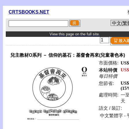
CRTSBOOKS.NET
View this page on the full site.
兒主教材O系列 － 信仰的基石：基督會再來(兒童著色本)
市面價格:
US$
US$
本站特價
每日特價
US$
您節省:
(15
處理時間:
一
天
語文 / 裝訂:
中文繁體字 - 