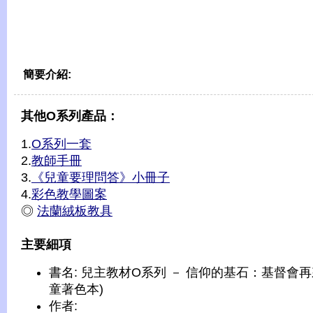
簡要介紹:
其他O系列產品：
1.
O系列一套
2.
教師手冊
3.
《兒童要理問答》小冊子
4.
彩色教學圖案
◎
法蘭絨板教具
主要細項
書名: 兒主教材O系列 － 信仰的基石：基督會再
童著色本)
作者: