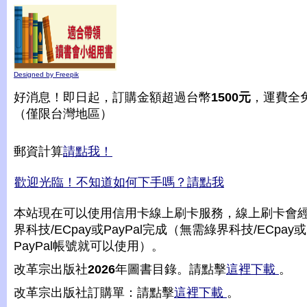
Designed by Freepik
好消息！即日起，訂購金額超過台幣
1500元
，運費全
（僅限台灣地區）
郵資計算
請點我！
歡迎光臨！不知道如何下手嗎？請點我
本站現在可以使用信用卡線上刷卡服務，線上刷卡會
界科技/ECpay或PayPal完成（無需綠界科技/ECpay或
PayPal帳號就可以使用）。
改革宗出版社
2026
年圖書目錄。請點擊
這裡下載
。
改革宗出版社訂購單：請點擊
這裡下載
。