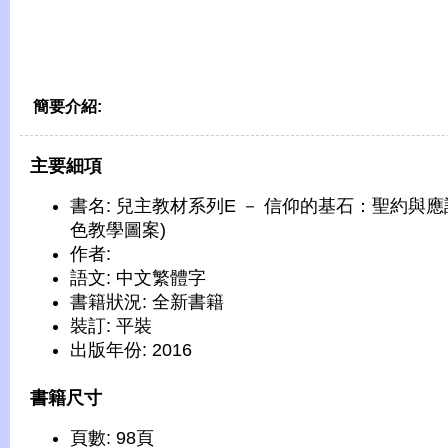
簡要介紹:
主要細項
書名: 兒主教材系列E － 信仰的基石：聖約與應
色教學圖案)
作者:
語文: 中文繁體字
書籍狀況: 全新書籍
裝訂: 平裝
出版年份: 2016
書籍尺寸
頁數: 98頁