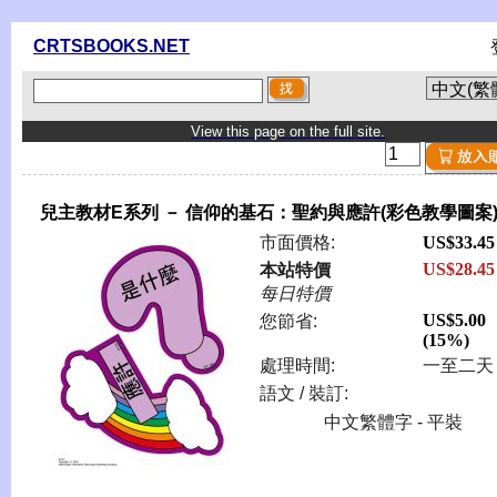
CRTSBOOKS.NET
View this page on the full site.
兒主教材E系列 － 信仰的基石：聖約與應許(彩色教學圖案
市面價格:
US$33.45
US$28.45
本站特價
每日特價
US$5.00
您節省:
(15%)
處理時間:
一至二天
語文 / 裝訂:
中文繁體字 - 平裝