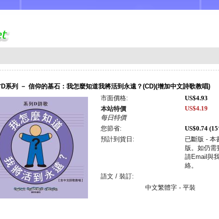
D系列 － 信仰的基石：我怎麼知道我將活到永遠？(CD)(增加中文詩歌教唱)
市面價格:
US$4.93
US$4.19
本站特價
每日特價
您節省:
US$0.74 (1
預計到貨日:
已斷版 - 
版。如仍需
請Email與
絡。
語文 / 裝訂:
中文繁體字 - 平裝