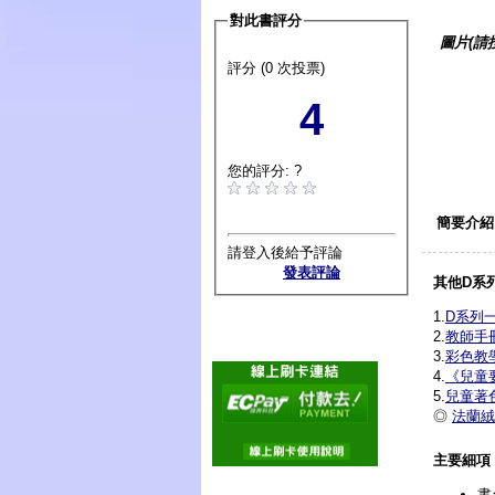
對此書評分
圖片(請
評分 (0 次投票)
4
您的評分: ?
簡要介紹
請登入後給予評論
發表評論
其他D系
1.
D系列
2.
教師手
3.
彩色教
4.
《兒童
5.
兒童著
◎
法蘭絨
主要細項
書