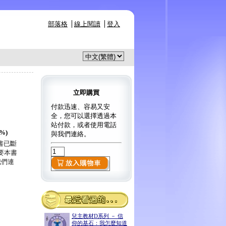
部落格
線上閱讀
登入
立即購買
付款迅速、容易又安
全，您可以選擇透過本
站付款，或者使用電話
5%)
與我們連絡。
本書已斷
要本書
我們連
兒主教材D系列 － 信
仰的基石：我怎麼知道