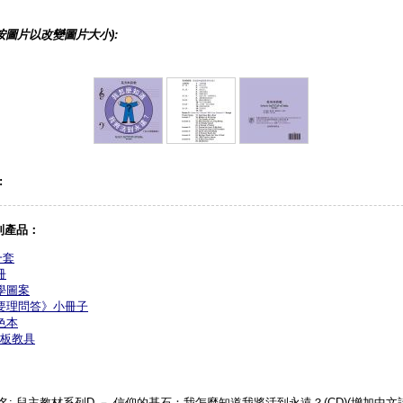
按圖片以改變圖片大小):
:
列產品：
一套
冊
學圖案
要理問答》小冊子
色本
板教具
名: 兒主教材系列D － 信仰的基石：我怎麼知道我將活到永遠？(CD)(增加中文