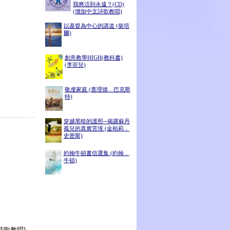
我將活到永遠？(CD)
(增加中文詩歌教唱)
以基督為中心的講道 (柴培
爾)
創意教學HIGH(教科書)
(李菲兒)
敬虔家庭 (查理德．巴克斯
特)
穿越黑暗的護照─揭露蘇丹
孤兒的真實苦境 (金柏莉．
史密斯)
約翰牛頓書信選集 (約翰．
牛頓)
詩歌教唱)