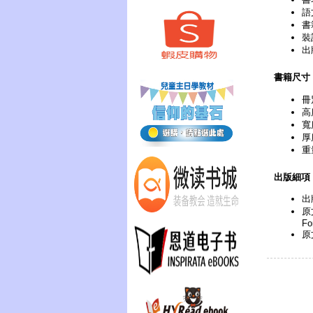
語
書
裝
出
書籍尺寸
冊
高
寬
厚
重
出版細項
出
原文
Fo
原