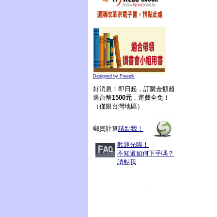
Designed by Freepik
好消息！即日起，訂購金額超
過台幣
1500元
，運費全免！
（僅限台灣地區）
郵資計算
請點我！
歡迎光臨！
不知道如何下手嗎？
請點我