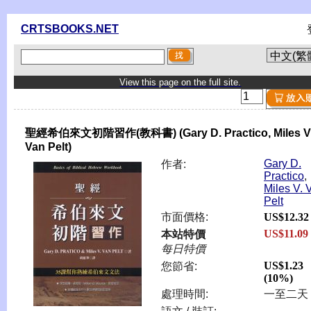
CRTSBOOKS.NET
View this page on the full site.
聖經希伯來文初階習作(教科書) (Gary D. Practico, Miles V
Van Pelt)
Gary D.
作者:
Practico
,
Miles V. 
Pelt
市面價格:
US$12.32
US$11.09
本站特價
每日特價
US$1.23
您節省:
(10%)
處理時間:
一至二天