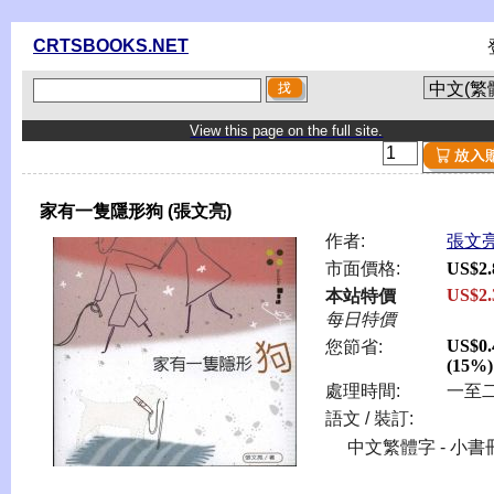
CRTSBOOKS.NET
View this page on the full site.
家有一隻隱形狗 (張文亮)
作者:
張文
市面價格:
US$2.
US$2.
本站特價
每日特價
US$0.
您節省:
(15%)
處理時間:
一至
語文 / 裝訂:
中文繁體字 - 小書