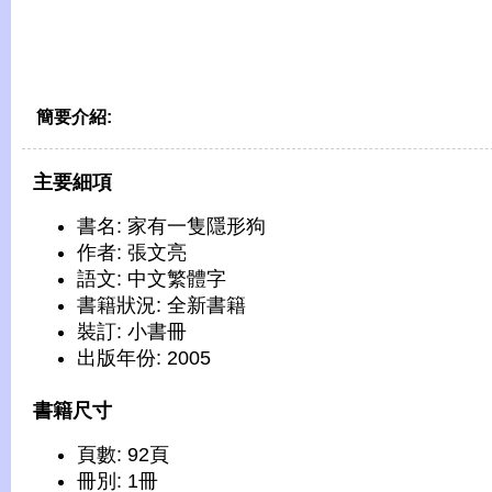
簡要介紹:
主要細項
書名: 家有一隻隱形狗
作者: 張文亮
語文: 中文繁體字
書籍狀況: 全新書籍
裝訂: 小書冊
出版年份: 2005
書籍尺寸
頁數: 92頁
冊別: 1冊