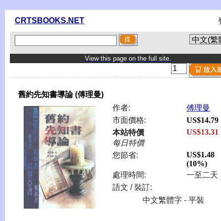
CRTSBOOKS.NET
View this page on the full site.
舊約先知書導論 (傅理曼)
作者:
傅理曼
市面價格:
US$14.79
US$13.31
本站特價
每日特價
US$1.48
您節省:
(10%)
處理時間:
一至二天
語文 / 裝訂:
中文繁體字 - 平裝