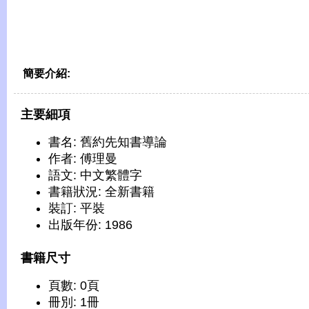
簡要介紹:
主要細項
書名: 舊約先知書導論
作者: 傅理曼
語文: 中文繁體字
書籍狀況: 全新書籍
裝訂: 平裝
出版年份: 1986
書籍尺寸
頁數: 0頁
冊別: 1冊